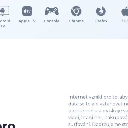
droid
Apple TV
Console
Chrome
Firefox
iO
TV
Internet vznikl pro to, ab
data se to ale vztahovat 
po internetu a maskuje v
videí, hraní her, nakupov
pro
surfování. Dodržujeme st