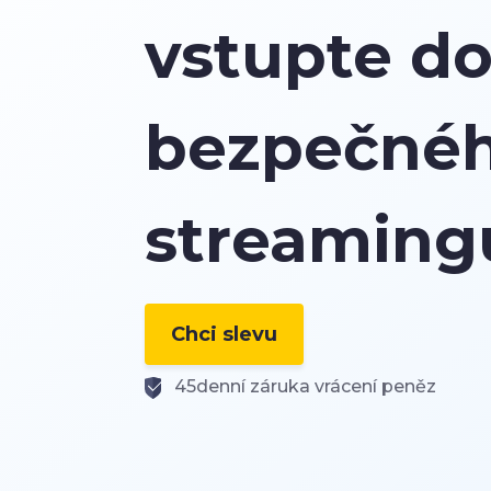
vstupte do
bezpečné
streaming
Chci slevu
45denní záruka vrácení peněz