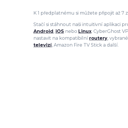
K 1 předplatnému si můžete připojit až 7 
Stačí si stáhnout naši intuitivní aplikaci p
Android
,
iOS
nebo
Linux
. CyberGhost 
nastavit na kompatibilní
routery
, vybran
televizí
, Amazon Fire TV Stick a další.