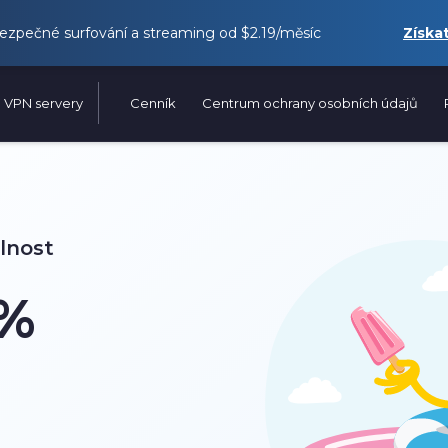
ezpečné surfování a streaming od
$2.19
/měsíc
Získa
VPN servery
Cenník
Centrum ochrany osobních údajů
elnost
%