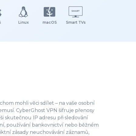
S
Linux
macOS
Smart TVs
ychom mohli věci sdílet – na vaše osobní
nemusí.
CyberGhost VPN šifruje přenosy
aši skutečnou IP adresu
při sledování
ání, používání bankovnictví nebo běžném
riktní zásady neuchovávání záznamů,