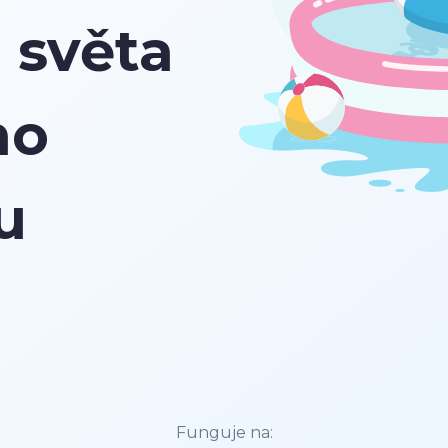
 světa
ho
u
Funguje na: