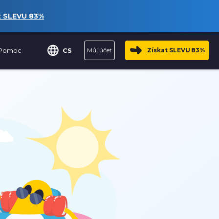
t SLEVU
83%
Pomoc
CS
Můj účet
Získat SLEVU
83%