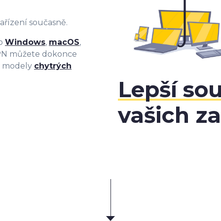
zařízení současně.
ro
Windows
,
macOS
,
VPN můžete dokonce
é modely
chytrých
Lepší so
vašich za