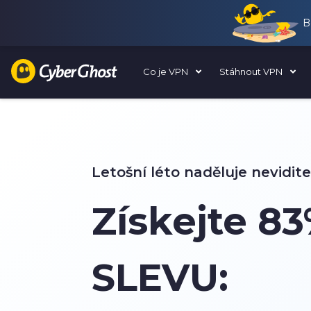
B
Co je VPN
Stáhnout VPN
Letošní léto naděluje nevidit
Získejte
83
SLEVU: