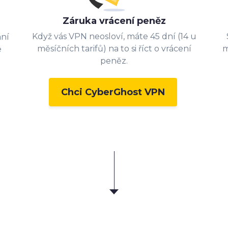
Záruka vrácení peněz
Když vás VPN neosloví, máte 45 dní (14 u
ání
měsíčních tarifů) na to si říct o vrácení
m
e
peněz.
Chci CyberGhost VPN