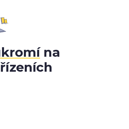
ukromí
na
řízeních