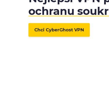
ochranu souk
Chci CyberGhost VPN