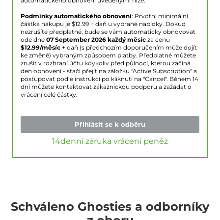
automatického obnovení uvedenými níže.
Podmínky automatického obnovení
: Prvotní minimální
částka nákupu je $
12.99
+ daň u vybrané nabídky. Dokud
nezrušíte předplatné, bude se vám automaticky obnovovat
ode dne
07 September 2026
každý měsíc
za cenu
$
12.99
/měsíc
+ daň (s předchozím doporučením může dojít
ke změně) vybraným způsobem platby. Předplatné můžete
zrušit v rozhraní účtu kdykoliv před půlnocí, kterou začíná
den obnovení - stačí přejít na záložku "Active Subscription" a
postupovat podle instrukcí po kliknutí na "Cancel". Během 14
dní můžete kontaktovat zákaznickou podporu a zažádat o
vrácení celé částky.
Přihlásit se k odběru
14denní záruka vrácení peněz
Schváleno Ghosties a odborníky