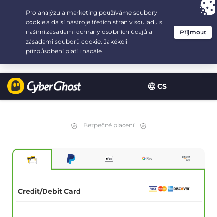
Your choice:
The Best Deal
for 2.1666666666667-years at $
2.19
/month
CS
Bezpečné placení
Credit/Debit Card