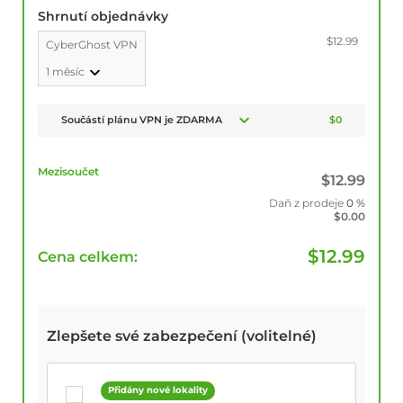
Shrnutí objednávky
$12.99
CyberGhost VPN
1 měsíc
Součástí plánu VPN je ZDARMA
$0
Mezisoučet
$
12.99
Daň z prodeje
0 %
$
0.00
$
12.99
Cena celkem:
Zlepšete své zabezpečení (volitelné)
Přidány nové lokality