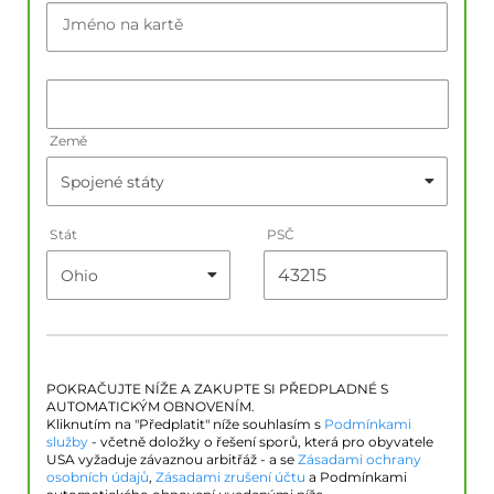
Jméno na kartě
Země
Stát
PSČ
POKRAČUJTE NÍŽE A ZAKUPTE SI PŘEDPLADNÉ S
AUTOMATICKÝM OBNOVENÍM.
Kliknutím na "Předplatit" níže souhlasím s
Podmínkami
služby
- včetně doložky o řešení sporů, která pro obyvatele
USA vyžaduje závaznou arbitřáž - a se
Zásadami ochrany
osobních údajů
,
Zásadami zrušení účtu
a Podmínkami