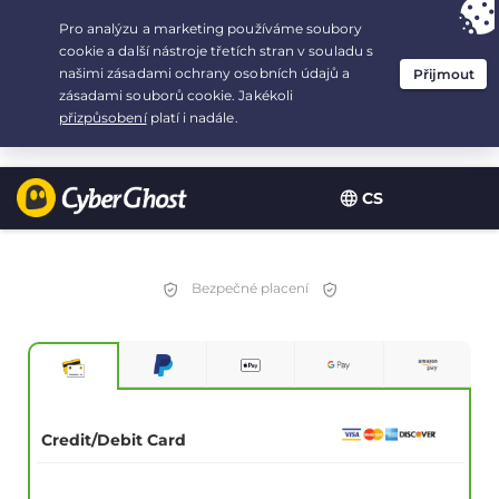
Your choice:
The Best Deal
for 3.3333333333333-years at $
2.23
/month
CS
Bezpečné placení
Credit/Debit Card