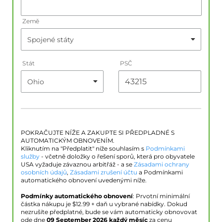
Země
Stát
PSČ
POKRAČUJTE NÍŽE A ZAKUPTE SI PŘEDPLADNÉ S
AUTOMATICKÝM OBNOVENÍM.
Kliknutím na "Předplatit" níže souhlasím s
Podmínkami
služby
- včetně doložky o řešení sporů, která pro obyvatele
USA vyžaduje závaznou arbitřáž - a se
Zásadami ochrany
osobních údajů
,
Zásadami zrušení účtu
a Podmínkami
automatického obnovení uvedenými níže.
Podmínky automatického obnovení
: Prvotní minimální
částka nákupu je $
12.99
+ daň u vybrané nabídky. Dokud
nezrušíte předplatné, bude se vám automaticky obnovovat
ode dne
09 September 2026
každý měsíc
za cenu