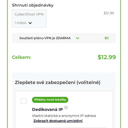
Shrnutí objednávky
$12.99
CyberGhost VPN
1 měsíc
Součástí plánu VPN je ZDARMA
$0
$
12.99
Celkem:
Zlepšete své zabezpečení (volitelné)
Přidány nové lokality
Dedikovaná IP
Vlastní statická a anonymní IP adresa
Zobrazit dostupná umístění