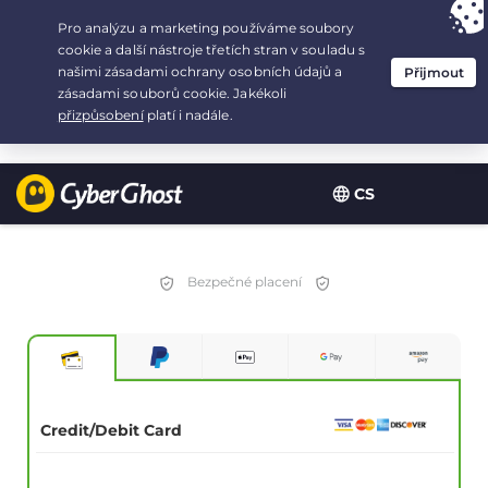
Your choice:
The Best Deal
for 3.3333333333333-years at $
2.23
/month
CS
Bezpečné placení
Credit/Debit Card