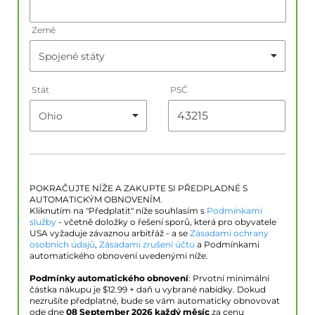
Země
Stát
PSČ
POKRAČUJTE NÍŽE A ZAKUPTE SI PŘEDPLADNÉ S
AUTOMATICKÝM OBNOVENÍM.
Kliknutím na "Předplatit" níže souhlasím s
Podmínkami
služby
- včetně doložky o řešení sporů, která pro obyvatele
USA vyžaduje závaznou arbitřáž - a se
Zásadami ochrany
osobních údajů
,
Zásadami zrušení účtu
a Podmínkami
automatického obnovení uvedenými níže.
Podmínky automatického obnovení
: Prvotní minimální
částka nákupu je $
12.99
+ daň u vybrané nabídky. Dokud
nezrušíte předplatné, bude se vám automaticky obnovovat
ode dne
08 September 2026
každý měsíc
za cenu