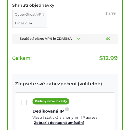
Shrnutí objednávky
$12.99
CyberGhost VPN
1 měsíc
Součástí plánu VPN je ZDARMA
$0
$
12.99
Celkem:
Zlepšete své zabezpečení (volitelné)
Přidány nové lokality
Dedikovaná IP
Vlastní statická a anonymní IP adresa
Zobrazit dostupná umístění