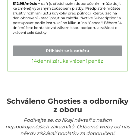
$
12.99
/měsíc
+ daň (s předchozím doporučením může dojít
ke změně) vybraným způsobem platby. Předplatné můžete
zrušit v rozhraní účtu kdykoliv před půlnocí, kterou začíná
den obnovení - stačí přejít na záložku "Active Subscription" a
postupovat podle instrukcí po kliknutí na "Cancel". Během 14
dní můžete kontaktovat zákaznickou podporu a zažádat o
vrácení celé částky.
Přihlásit se k odběru
14denní záruka vrácení peněz
Schváleno Ghosties a odborníky
z oboru
Podívejte se, co říkají někteří z našich
nejspokojenějších zákazníků. Odborné weby od nás
někdy získávají poplatky za doporučení.