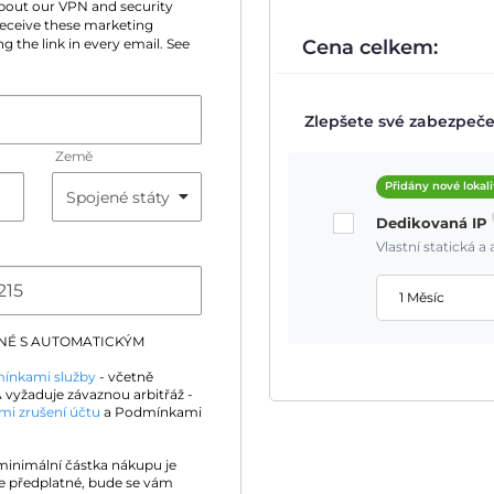
 about our VPN and security
 receive these marketing
Cena celkem:
g the link in every email. See
Zlepšete své zabezpečen
Země
Přidány nové lokali
Dedikovaná IP
Vlastní statická 
1 Měsíc
DNÉ S AUTOMATICKÝM
ínkami služby
- včetně
 vyžaduje závaznou arbitřáž -
mi zrušení účtu
a Podmínkami
 minimální částka nákupu je
e předplatné, bude se vám