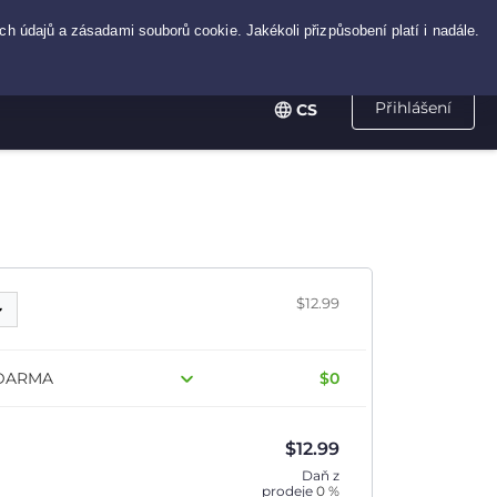
Přihlášení
CS
$12.99
 ZDARMA
$0
$
12.99
Daň z
prodeje
0 %