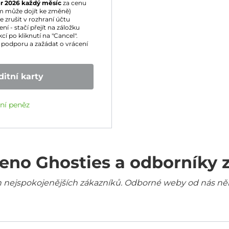
r 2026
každý měsíc
za cenu
m může dojít ke změně)
zrušit v rozhraní účtu
í - stačí přejít na záložku
cí po kliknutí na "Cancel".
podporu a zažádat o vrácení
itní karty
ení peněz
eno Ghosties a odborníky 
šich nejspokojenějších zákazníků. Odborné weby od nás ně