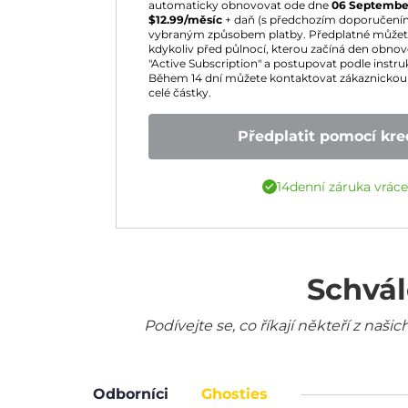
automaticky obnovovat ode dne
06 Septembe
$
12.99
/měsíc
+ daň (s předchozím doporučení
vybraným způsobem platby. Předplatné můžete 
kdykoliv před půlnocí, kterou začíná den obnoven
"Active Subscription" a postupovat podle instruk
Během 14 dní můžete kontaktovat zákaznickou 
celé částky.
Předplatit pomocí kred
14denní záruka vrác
Schvál
Podívejte se, co říkají někteří z na
Odborníci
Ghosties