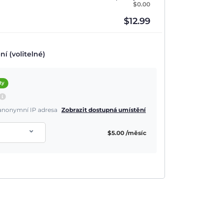
$
0.00
$
12.99
í (volitelné)
ty
a anonymní IP adresa
Zobrazit dostupná umístění
$
5.00
/měsíc