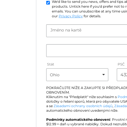
We'd like to send you news, offers and tips
products. Untick here if you'd prefer not to
emails. You can unsubscribe at any time usin
our
Privacy Policy
for details.
Jméno na kartě
Stát
PSČ
POKRAČUJTE NÍŽE A ZAKUPTE SI PŘEDPLA
OBNOVENÍM.
Kliknutím na "Předplatit" níže souhlasím s
Podm
doložky o řešení sporů, která pro obyvatele USA
a se
Zásadami ochrany osobních údajů
,
Zásada
automatického obnovení uvedenými níže.
Podmínky automatického obnovení
: Prvotní
$
12.99
+ daň u vybrané nabídky. Dokud nezrušít