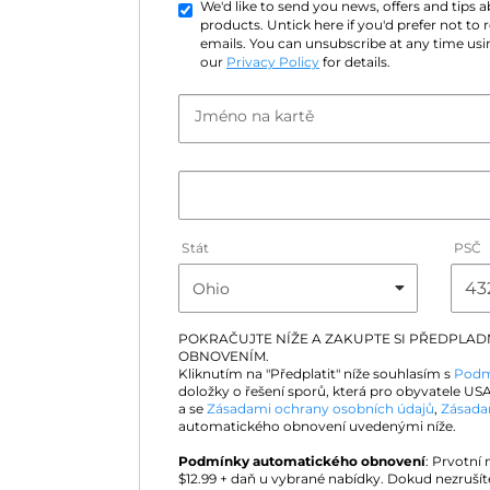
We'd like to send you news, offers and tips
products. Untick here if you'd prefer not to
emails. You can unsubscribe at any time usin
our
Privacy Policy
for details.
Jméno na kartě
Stát
PSČ
POKRAČUJTE NÍŽE A ZAKUPTE SI PŘEDPLA
OBNOVENÍM.
Kliknutím na "Předplatit" níže souhlasím s
Podm
doložky o řešení sporů, která pro obyvatele USA
a se
Zásadami ochrany osobních údajů
,
Zásada
automatického obnovení uvedenými níže.
Podmínky automatického obnovení
: Prvotní
$
12.99
+ daň u vybrané nabídky. Dokud nezrušít