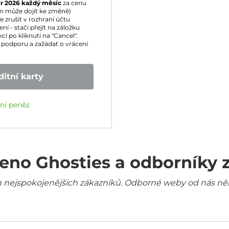
r 2026
každý měsíc
za cenu
m může dojít ke změně)
zrušit v rozhraní účtu
í - stačí přejít na záložku
cí po kliknutí na "Cancel".
podporu a zažádat o vrácení
itní karty
ení peněz
eno Ghosties a odborníky 
šich nejspokojenějších zákazníků. Odborné weby od nás ně