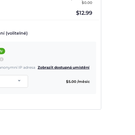
$
0.00
$
12.99
í (volitelné)
ty
a anonymní IP adresa
Zobrazit dostupná umístění
$
5.00
/měsíc