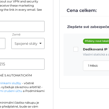
 about our VPN and security
 receive these marketing
Cena celkem:
g the link in every email. See
Zlepšete své zabezpečen
Země
Přidány nové lokali
Dedikovaná IP
Vlastní statická 
1 Měsíc
DNÉ S AUTOMATICKÝM
ínkami služby
- včetně
 vyžaduje závaznou arbitřáž -
mi zrušení účtu
a Podmínkami
 minimální částka nákupu je
e předplatné, bude se vám