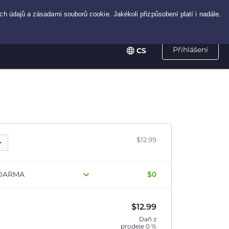
Přihlášení
CS
$12.99
 ZDARMA
$0
$
12.99
Daň z
prodeje
0 %