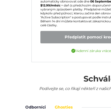
automaticky obnovovat ode dne
06 Septembe
$
12.99
/měsíc
+ daň (s předchozím doporučení
vybraným způsobem platby. Předplatné můžete 
kdykoliv před půlnocí, kterou začíná den obnoven
"Active Subscription" a postupovat podle instruk
Během 14 dní můžete kontaktovat zákaznickou 
celé částky.
Předplatit pomocí kred
14denní záruka vrác
Schvál
Podívejte se, co říkají někteří z na
Odborníci
Ghosties