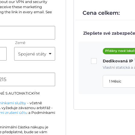
 about our VPN and security
 receive these marketing
Cena celkem:
g the link in every email. See
Zlepšete své zabezpečen
Země
Přidány nové lokali
Dedikovaná IP
Vlastní statická 
1 Měsíc
DNÉ S AUTOMATICKÝM
ínkami služby
- včetně
 vyžaduje závaznou arbitřáž -
mi zrušení účtu
a Podmínkami
 minimální částka nákupu je
e předplatné, bude se vám