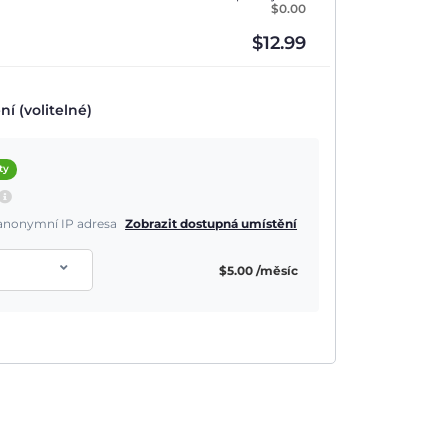
$
0.00
$
12.99
í (volitelné)
ty
a anonymní IP adresa
Zobrazit dostupná umístění
$
5.00
/měsíc