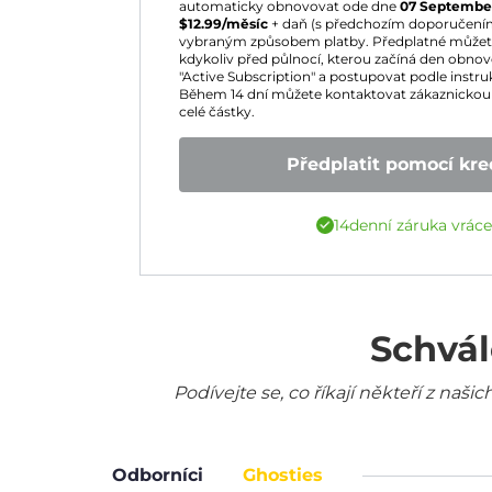
automaticky obnovovat ode dne
07 Septembe
$
12.99
/měsíc
+ daň (s předchozím doporučení
vybraným způsobem platby. Předplatné můžete 
kdykoliv před půlnocí, kterou začíná den obnoven
"Active Subscription" a postupovat podle instruk
Během 14 dní můžete kontaktovat zákaznickou 
celé částky.
Předplatit pomocí kred
14denní záruka vrác
Schvál
Podívejte se, co říkají někteří z na
Odborníci
Ghosties