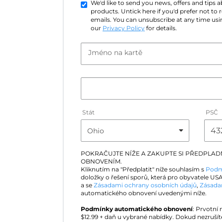
We'd like to send you news, offers and tips
products. Untick here if you'd prefer not to
emails. You can unsubscribe at any time usin
our
Privacy Policy
for details.
Jméno na kartě
Stát
PSČ
POKRAČUJTE NÍŽE A ZAKUPTE SI PŘEDPLA
OBNOVENÍM.
Kliknutím na "Předplatit" níže souhlasím s
Podm
doložky o řešení sporů, která pro obyvatele USA
a se
Zásadami ochrany osobních údajů
,
Zásada
automatického obnovení uvedenými níže.
Podmínky automatického obnovení
: Prvotní
$
12.99
+ daň u vybrané nabídky. Dokud nezrušít