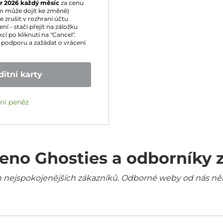
r 2026
každý měsíc
za cenu
m může dojít ke změně)
zrušit v rozhraní účtu
í - stačí přejít na záložku
cí po kliknutí na "Cancel".
podporu a zažádat o vrácení
itní karty
ení peněz
eno Ghosties a odborníky 
šich nejspokojenějších zákazníků. Odborné weby od nás ně