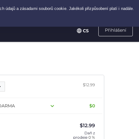
Přihlášení
CS
$12.99
 ZDARMA
$0
$
12.99
Daň z
prodeje
0 %