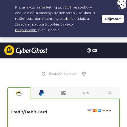
Your choice:
The Best Deal
for 2.1666666666667-years at $
2.19
/month
CS
Bezpečné placení
Credit/Debit Card