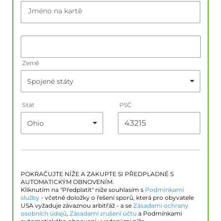
Jméno na kartě
Země
Stát
PSČ
POKRAČUJTE NÍŽE A ZAKUPTE SI PŘEDPLADNÉ S
AUTOMATICKÝM OBNOVENÍM.
Kliknutím na "Předplatit" níže souhlasím s
Podmínkami
služby
- včetně doložky o řešení sporů, která pro obyvatele
USA vyžaduje závaznou arbitřáž - a se
Zásadami ochrany
osobních údajů
,
Zásadami zrušení účtu
a Podmínkami