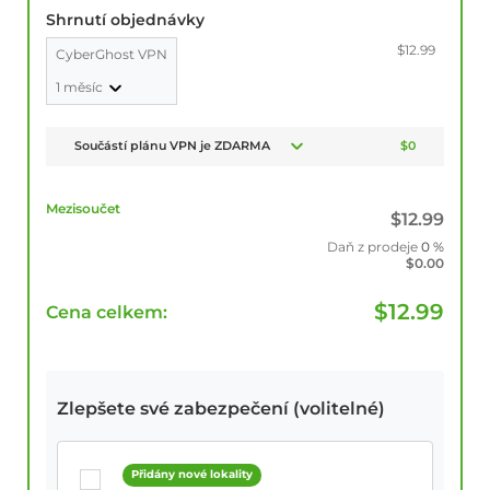
Shrnutí objednávky
$12.99
CyberGhost VPN
1 měsíc
Součástí plánu VPN je ZDARMA
$0
Mezisoučet
$
12.99
Daň z prodeje
0 %
$
0.00
$
12.99
Cena celkem:
Zlepšete své zabezpečení (volitelné)
Přidány nové lokality