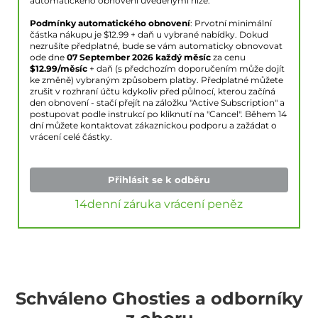
automatického obnovení uvedenými níže.
Podmínky automatického obnovení
: Prvotní minimální
částka nákupu je $
12.99
+ daň u vybrané nabídky. Dokud
nezrušíte předplatné, bude se vám automaticky obnovovat
ode dne
07 September 2026
každý měsíc
za cenu
$
12.99
/měsíc
+ daň (s předchozím doporučením může dojít
ke změně) vybraným způsobem platby. Předplatné můžete
zrušit v rozhraní účtu kdykoliv před půlnocí, kterou začíná
den obnovení - stačí přejít na záložku "Active Subscription" a
postupovat podle instrukcí po kliknutí na "Cancel". Během 14
dní můžete kontaktovat zákaznickou podporu a zažádat o
vrácení celé částky.
Přihlásit se k odběru
14denní záruka vrácení peněz
Schváleno Ghosties a odborníky