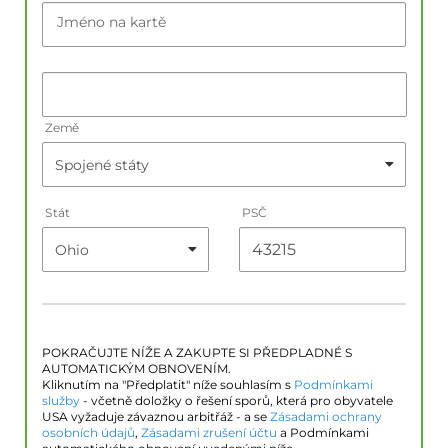
Jméno na kartě
Země
Stát
PSČ
POKRAČUJTE NÍŽE A ZAKUPTE SI PŘEDPLADNÉ S
AUTOMATICKÝM OBNOVENÍM.
Kliknutím na "Předplatit" níže souhlasím s
Podmínkami
služby
- včetně doložky o řešení sporů, která pro obyvatele
USA vyžaduje závaznou arbitřáž - a se
Zásadami ochrany
osobních údajů
,
Zásadami zrušení účtu
a Podmínkami