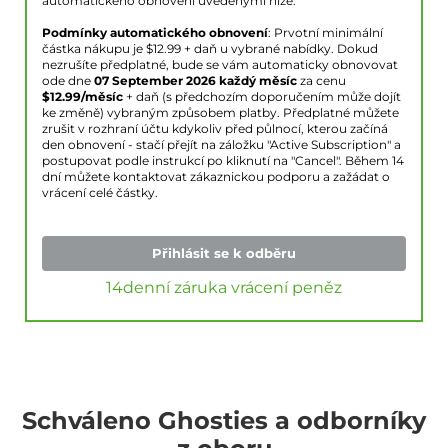
automatického obnovení uvedenými níže.
Podmínky automatického obnovení
: Prvotní minimální
částka nákupu je $
12.99
+ daň u vybrané nabídky. Dokud
nezrušíte předplatné, bude se vám automaticky obnovovat
ode dne
07 September 2026
každý měsíc
za cenu
$
12.99
/měsíc
+ daň (s předchozím doporučením může dojít
ke změně) vybraným způsobem platby. Předplatné můžete
zrušit v rozhraní účtu kdykoliv před půlnocí, kterou začíná
den obnovení - stačí přejít na záložku "Active Subscription" a
postupovat podle instrukcí po kliknutí na "Cancel". Během 14
dní můžete kontaktovat zákaznickou podporu a zažádat o
vrácení celé částky.
Přihlásit se k odběru
14denní záruka vrácení peněz
Schváleno Ghosties a odborníky