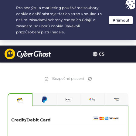
Your choice:
The Best Deal
for 2.1666666666667-years at $
2.19
/month
CS
Bezpečné placení
Credit/Debit Card