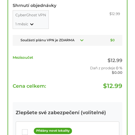
Shrnutí objednávky
$12.99
CyberGhost VPN
1 měsíc
Součástí plánu VPN je ZDARMA
$0
Mezisoučet
$
12.99
Daň z prodeje
0 %
$
0.00
$
12.99
Cena celkem:
Zlepšete své zabezpečení (volitelné)
Přidány nové lokality