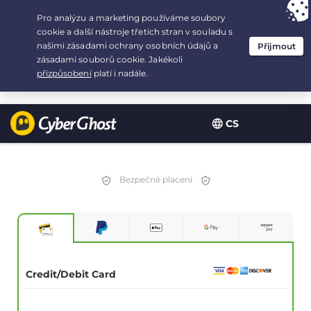
Your choice:
The Best Deal
for 2.1666666666667-years at $
2.19
/month
CS
Bezpečné placení
Credit/Debit Card