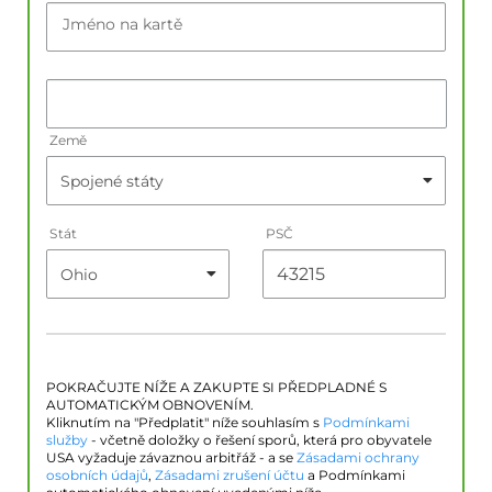
Jméno na kartě
Země
Stát
PSČ
POKRAČUJTE NÍŽE A ZAKUPTE SI PŘEDPLADNÉ S
AUTOMATICKÝM OBNOVENÍM.
Kliknutím na "Předplatit" níže souhlasím s
Podmínkami
služby
- včetně doložky o řešení sporů, která pro obyvatele
USA vyžaduje závaznou arbitřáž - a se
Zásadami ochrany
osobních údajů
,
Zásadami zrušení účtu
a Podmínkami