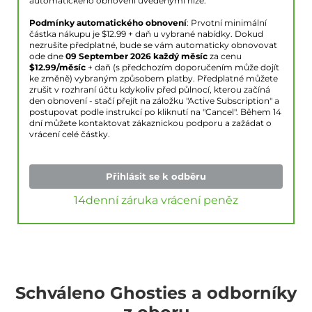
automatického obnovení uvedenými níže.
Podmínky automatického obnovení
: Prvotní minimální
částka nákupu je $
12.99
+ daň u vybrané nabídky. Dokud
nezrušíte předplatné, bude se vám automaticky obnovovat
ode dne
09 September 2026
každý měsíc
za cenu
$
12.99
/měsíc
+ daň (s předchozím doporučením může dojít
ke změně) vybraným způsobem platby. Předplatné můžete
zrušit v rozhraní účtu kdykoliv před půlnocí, kterou začíná
den obnovení - stačí přejít na záložku "Active Subscription" a
postupovat podle instrukcí po kliknutí na "Cancel". Během 14
dní můžete kontaktovat zákaznickou podporu a zažádat o
vrácení celé částky.
Přihlásit se k odběru
14denní záruka vrácení peněz
Schváleno Ghosties a odborníky