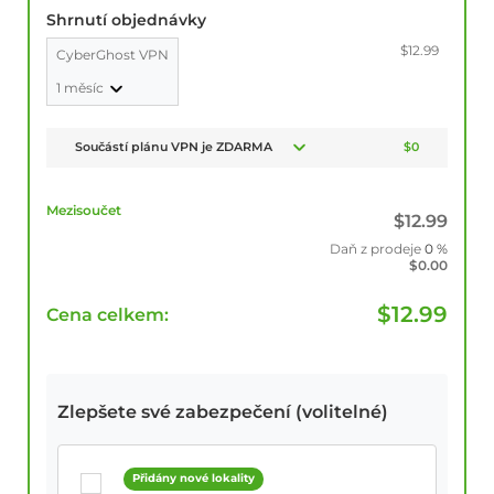
Shrnutí objednávky
$12.99
CyberGhost VPN
1 měsíc
Součástí plánu VPN je ZDARMA
$0
Mezisoučet
$
12.99
Daň z prodeje
0 %
$
0.00
$
12.99
Cena celkem:
Zlepšete své zabezpečení (volitelné)
Přidány nové lokality