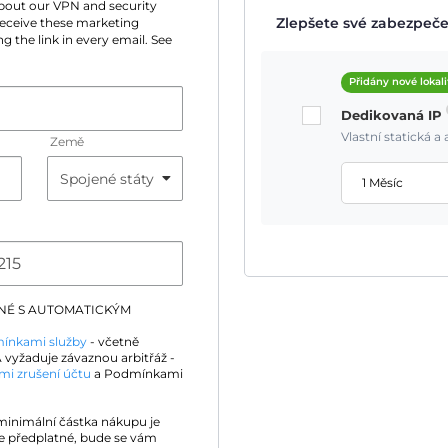
 about our VPN and security
Zlepšete své zabezpečen
 receive these marketing
g the link in every email. See
Přidány nové lokali
Dedikovaná IP
Vlastní statická 
Země
1 Měsíc
DNÉ S AUTOMATICKÝM
ínkami služby
- včetně
 vyžaduje závaznou arbitřáž -
mi zrušení účtu
a Podmínkami
 minimální částka nákupu je
e předplatné, bude se vám