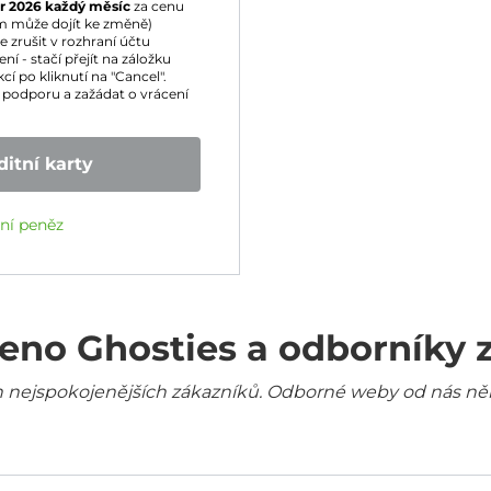
r 2026
každý měsíc
za cenu
m může dojít ke změně)
zrušit v rozhraní účtu
í - stačí přejít na záložku
cí po kliknutí na "Cancel".
podporu a zažádat o vrácení
itní karty
ení peněz
eno Ghosties a odborníky 
šich nejspokojenějších zákazníků. Odborné weby od nás ně