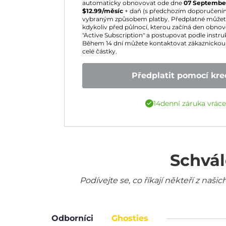
automaticky obnovovat ode dne
07 Septembe
$
12.99
/měsíc
+ daň (s předchozím doporučení
vybraným způsobem platby. Předplatné můžete 
kdykoliv před půlnocí, kterou začíná den obnoven
"Active Subscription" a postupovat podle instruk
Během 14 dní můžete kontaktovat zákaznickou 
celé částky.
Předplatit pomocí kred
14denní záruka vrác
Schvál
Podívejte se, co říkají někteří z na
Odborníci
Ghosties