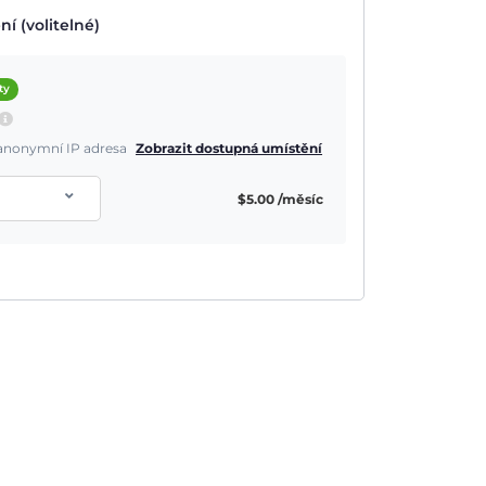
í (volitelné)
ty
a anonymní IP adresa
Zobrazit dostupná umístění
$
5.00
/měsíc