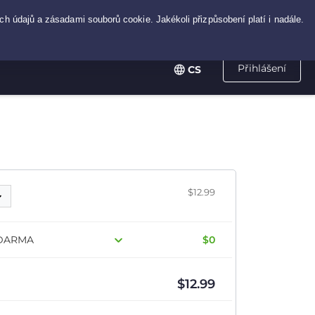
Přihlášení
CS
$12.99
 ZDARMA
$0
$
12.99