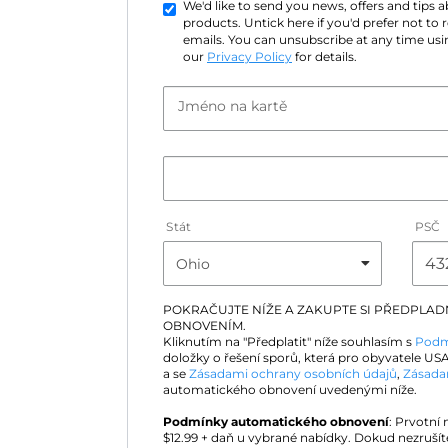
We'd like to send you news, offers and tips
products. Untick here if you'd prefer not to
emails. You can unsubscribe at any time usin
our
Privacy Policy
for details.
Jméno na kartě
Stát
PSČ
POKRAČUJTE NÍŽE A ZAKUPTE SI PŘEDPLA
OBNOVENÍM.
Kliknutím na "Předplatit" níže souhlasím s
Podm
doložky o řešení sporů, která pro obyvatele USA
a se
Zásadami ochrany osobních údajů
,
Zásada
automatického obnovení uvedenými níže.
Podmínky automatického obnovení
: Prvotní
$
12.99
+ daň u vybrané nabídky. Dokud nezrušít