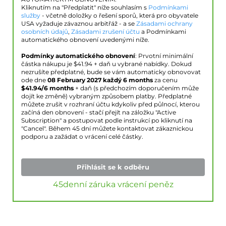
Kliknutím na "Předplatit" níže souhlasím s
Podmínkami
služby
- včetně doložky o řešení sporů, která pro obyvatele
USA vyžaduje závaznou arbitřáž - a se
Zásadami ochrany
osobních údajů
,
Zásadami zrušení účtu
a Podmínkami
automatického obnovení uvedenými níže.
Podmínky automatického obnovení
: Prvotní minimální
částka nákupu je $
41.94
+ daň u vybrané nabídky. Dokud
nezrušíte předplatné, bude se vám automaticky obnovovat
ode dne
08 February 2027
každý 6 months
za cenu
$
41.94
/6 months
+ daň (s předchozím doporučením může
dojít ke změně) vybraným způsobem platby. Předplatné
můžete zrušit v rozhraní účtu kdykoliv před půlnocí, kterou
začíná den obnovení - stačí přejít na záložku "Active
Subscription" a postupovat podle instrukcí po kliknutí na
"Cancel". Během 45 dní můžete kontaktovat zákaznickou
podporu a zažádat o vrácení celé částky.
Přihlásit se k odběru
45denní záruka vrácení peněz