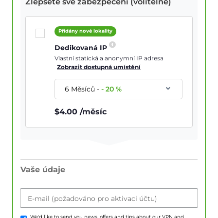
Zlepšete své zabezpečení (volitelné)
Přidány nové lokality
Dedikovaná IP
Vlastní statická a anonymní IP adresa
Zobrazit dostupná umístění
6 Měsíců
-
-
20
%
$
4.00
/měsíc
Vaše údaje
E-mail (požadováno pro aktivaci účtu)
We'd like to send you news, offers and tips about our VPN and