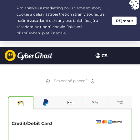
Your choice:
The Best Deal
for 2.1666666666667-years at $
2.19
/month
CS
Bezpečné placení
Credit/Debit Card