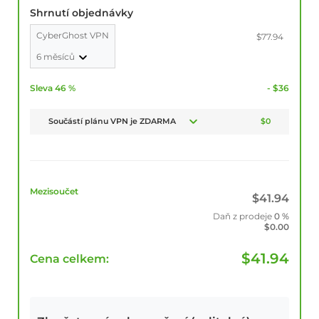
Shrnutí objednávky
CyberGhost VPN
$77.94
6 měsíců
Sleva 46 %
- $36
Součástí plánu VPN je ZDARMA
$0
Mezisoučet
$
41.94
Daň z prodeje
0 %
$
0.00
$
41.94
Cena celkem: