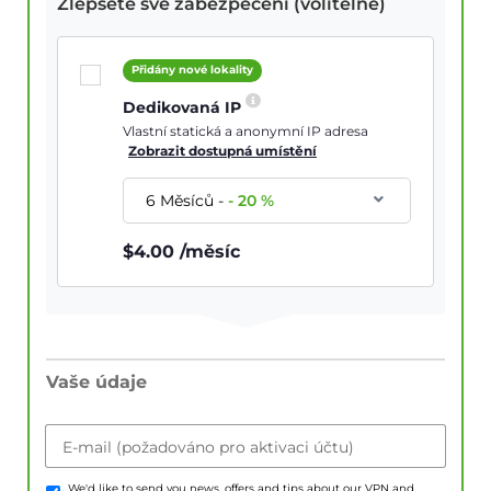
Zlepšete své zabezpečení (volitelné)
Přidány nové lokality
Dedikovaná IP
Vlastní statická a anonymní IP adresa
Zobrazit dostupná umístění
6 Měsíců
-
-
20
%
$
4.00
/měsíc
Vaše údaje
E-mail (požadováno pro aktivaci účtu)
We'd like to send you news, offers and tips about our VPN and