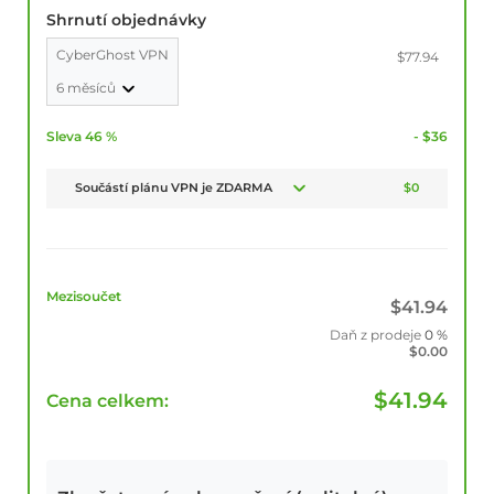
Shrnutí objednávky
CyberGhost VPN
$77.94
6 měsíců
Sleva 46 %
- $36
Součástí plánu VPN je ZDARMA
$0
Mezisoučet
$
41.94
Daň z prodeje
0 %
$
0.00
$
41.94
Cena celkem: