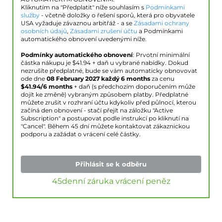
Kliknutím na "Předplatit" níže souhlasím s
Podmínkami
služby
- včetně doložky o řešení sporů, která pro obyvatele
USA vyžaduje závaznou arbitřáž - a se
Zásadami ochrany
osobních údajů
,
Zásadami zrušení účtu
a Podmínkami
automatického obnovení uvedenými níže.
Podmínky automatického obnovení
: Prvotní minimální
částka nákupu je $
41.94
+ daň u vybrané nabídky. Dokud
nezrušíte předplatné, bude se vám automaticky obnovovat
ode dne
08 February 2027
každý 6 months
za cenu
$
41.94
/6 months
+ daň (s předchozím doporučením může
dojít ke změně) vybraným způsobem platby. Předplatné
můžete zrušit v rozhraní účtu kdykoliv před půlnocí, kterou
začíná den obnovení - stačí přejít na záložku "Active
Subscription" a postupovat podle instrukcí po kliknutí na
"Cancel". Během 45 dní můžete kontaktovat zákaznickou
podporu a zažádat o vrácení celé částky.
Přihlásit se k odběru
45denní záruka vrácení peněz