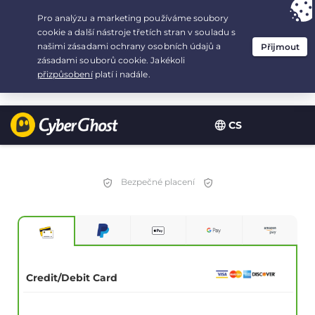
Your choice:
The Best Deal
for 2.1666666666667-years at $
2.19
/month
CS
Bezpečné placení
Credit/Debit Card