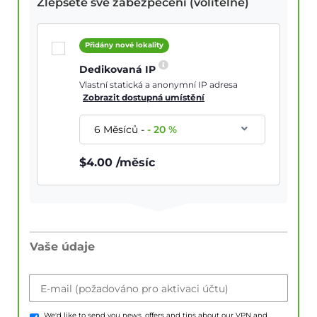
Zlepšete své zabezpečení (volitelné)
Přidány nové lokality
Dedikovaná IP
Vlastní statická a anonymní IP adresa
Zobrazit dostupná umístění
6 Měsíců
-
-
20
%
$
4.00
/měsíc
Vaše údaje
E-mail (požadováno pro aktivaci účtu)
We'd like to send you news, offers and tips about our VPN and