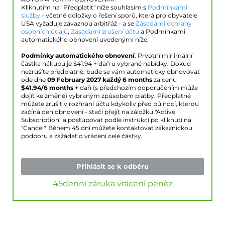
Kliknutím na "Předplatit" níže souhlasím s
Podmínkami
služby
- včetně doložky o řešení sporů, která pro obyvatele
USA vyžaduje závaznou arbitřáž - a se
Zásadami ochrany
osobních údajů
,
Zásadami zrušení účtu
a Podmínkami
automatického obnovení uvedenými níže.
Podmínky automatického obnovení
: Prvotní minimální
částka nákupu je $
41.94
+ daň u vybrané nabídky. Dokud
nezrušíte předplatné, bude se vám automaticky obnovovat
ode dne
09 February 2027
každý 6 months
za cenu
$
41.94
/6 months
+ daň (s předchozím doporučením může
dojít ke změně) vybraným způsobem platby. Předplatné
můžete zrušit v rozhraní účtu kdykoliv před půlnocí, kterou
začíná den obnovení - stačí přejít na záložku "Active
Subscription" a postupovat podle instrukcí po kliknutí na
"Cancel". Během 45 dní můžete kontaktovat zákaznickou
podporu a zažádat o vrácení celé částky.
Přihlásit se k odběru
45denní záruka vrácení peněz