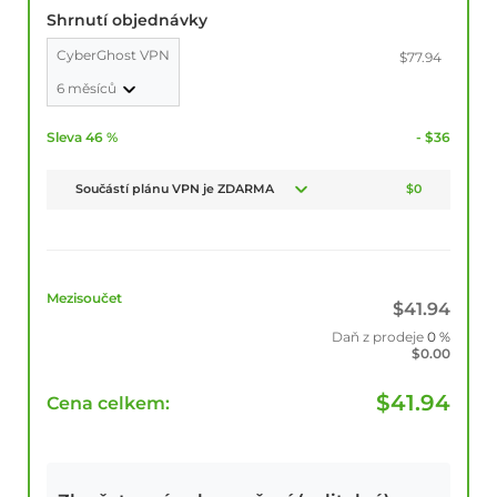
Shrnutí objednávky
CyberGhost VPN
$77.94
6 měsíců
Sleva 46 %
- $36
Součástí plánu VPN je ZDARMA
$0
Mezisoučet
$
41.94
Daň z prodeje
0 %
$
0.00
$
41.94
Cena celkem: