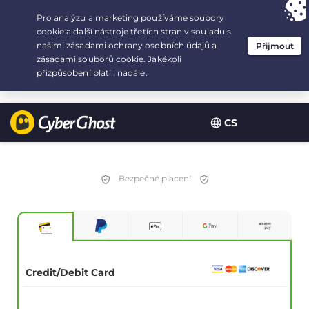
Your choice:
The Best Deal
for 2.1666666666667-years at $
2.19
/month
CS
Bezpečné placení
Credit/Debit Card