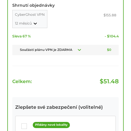
Shrnutí objednávky
CyberGhost VPN
$155.88
12 měsíců
Sleva 67 %
- $104.4
Součástí plánu VPN je ZDARMA
$0
$
51.48
Celkem:
Zlepšete své zabezpečení (volitelné)
Přidány nové lokality