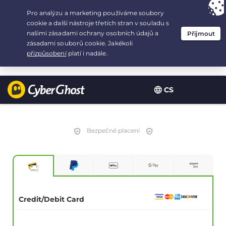
Your choice:
The Best Deal
for 3.3333333333333-years at $
2.23
/month
CS
Bezpečné placení
Credit/Debit Card