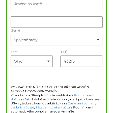
Jméno na kartě
Země
Stát
PSČ
POKRAČUJTE NÍŽE A ZAKUPTE SI PŘEDPLADNÉ S
AUTOMATICKÝM OBNOVENÍM.
Kliknutím na "Předplatit" níže souhlasím s
Podmínkami
služby
- včetně doložky o řešení sporů, která pro obyvatele
USA vyžaduje závaznou arbitřáž - a se
Zásadami ochrany
osobních údajů
,
Zásadami zrušení účtu
a Podmínkami
automatického obnovení uvedenými níže.