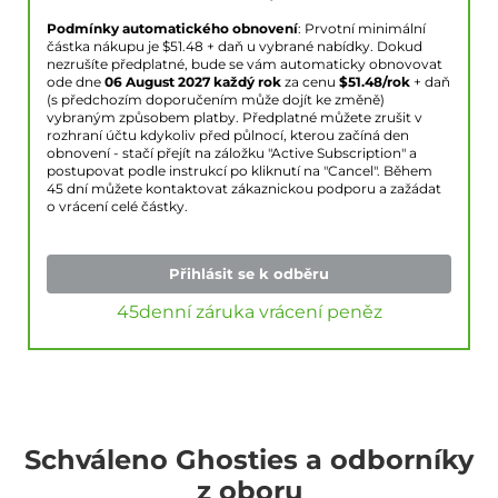
Podmínky automatického obnovení
: Prvotní minimální
částka nákupu je $
51.48
+ daň u vybrané nabídky. Dokud
nezrušíte předplatné, bude se vám automaticky obnovovat
ode dne
06 August 2027
každý rok
za cenu
$
51.48
/rok
+ daň
(s předchozím doporučením může dojít ke změně)
vybraným způsobem platby. Předplatné můžete zrušit v
rozhraní účtu kdykoliv před půlnocí, kterou začíná den
obnovení - stačí přejít na záložku "Active Subscription" a
postupovat podle instrukcí po kliknutí na "Cancel". Během
45 dní můžete kontaktovat zákaznickou podporu a zažádat
o vrácení celé částky.
Přihlásit se k odběru
45denní záruka vrácení peněz
Schváleno Ghosties a odborníky
z oboru