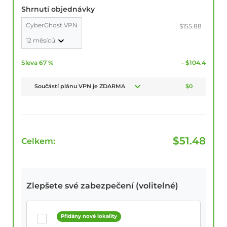
Shrnutí objednávky
CyberGhost VPN
$155.88
12 měsíců
Sleva 67 %
- $104.4
Součástí plánu VPN je ZDARMA
$0
$
51.48
Celkem:
Zlepšete své zabezpečení (volitelné)
Přidány nové lokality