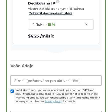
Dedikovaná IP
Vlastní statická a anonymní IP adresa
Zobrazit dostupná umístění
1 Rok
-
-
15
%
$
4.25
/měsíc
Vaše údaje
E-mail (požadováno pro aktivaci účtu)
We'd like to send you news, offers and tips about our VPN and
security products. Untick here if you'd prefer not to receive these
marketing emails. You can unsubscribe at any time using the link
in every email. See our
Privacy Policy
for details.