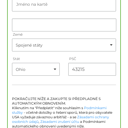
Jméno na kartě
Země
Stát
PSČ
POKRAČUJTE NÍŽE A ZAKUPTE SI PŘEDPLADNÉ S
AUTOMATICKÝM OBNOVENÍM.
Kliknutím na "Předplatit" níže souhlasím s
Podmínkami
služby
- včetně doložky o řešení sporů, která pro obyvatele
USA vyžaduje závaznou arbitřáž - a se
Zásadami ochrany
osobních údajů
,
Zásadami zrušení účtu
a Podmínkami
automatického obnovení uvedenými níže.