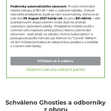
Podmínky automatického obnovení
: Prvotní minimální
částka nákupu je $
51.48
+ daň u vybrané nabídky. Dokud
nezrušíte předplatné, bude se vám automaticky obnovovat
ode dne
09 August 2027
každý rok
za cenu
$
51.48
/rok
+ daň
(s předchozím doporučením může dojít ke změně)
vybraným způsobem platby. Předplatné můžete zrušit v
rozhraní účtu kdykoliv před půlnocí, kterou začíná den
obnovení - stačí přejít na záložku "Active Subscription" a
postupovat podle instrukcí po kliknutí na "Cancel". Během
45 dní můžete kontaktovat zákaznickou podporu a zažádat
o vrácení celé částky.
Přihlásit se k odběru
45denní záruka vrácení peněz
Schváleno Ghosties a odborníky
z oboru