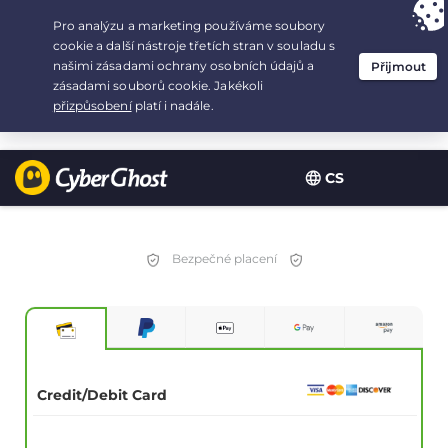
Your choice:
The Best Deal
for 3.3333333333333-years at $
2.23
/month
CS
Bezpečné placení
Credit/Debit Card