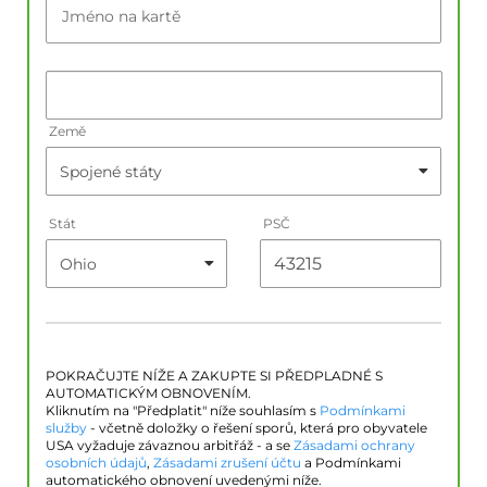
Jméno na kartě
Země
Stát
PSČ
POKRAČUJTE NÍŽE A ZAKUPTE SI PŘEDPLADNÉ S
AUTOMATICKÝM OBNOVENÍM.
Kliknutím na "Předplatit" níže souhlasím s
Podmínkami
služby
- včetně doložky o řešení sporů, která pro obyvatele
USA vyžaduje závaznou arbitřáž - a se
Zásadami ochrany
osobních údajů
,
Zásadami zrušení účtu
a Podmínkami
automatického obnovení uvedenými níže.