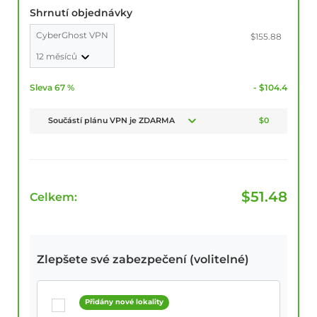
Shrnutí objednávky
CyberGhost VPN
$155.88
12 měsíců
Sleva 67 %
- $104.4
Součástí plánu VPN je ZDARMA
$0
$
51.48
Celkem:
Zlepšete své zabezpečení (volitelné)
Přidány nové lokality