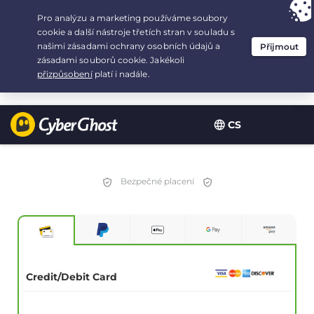
Your choice:
The Best Deal
for 3.3333333333333-years at $
2.23
/month
CS
Bezpečné placení
Credit/Debit Card