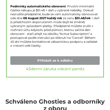
Podmínky automatického obnovení
: Prvotní minimální
částka nákupu je $
51.48
+ daň u vybrané nabídky. Dokud
nezrušíte předplatné, bude se vám automaticky obnovovat
ode dne
08 August 2027
každý rok
za cenu
$
51.48
/rok
+ daň
(s předchozím doporučením může dojít ke změně)
vybraným způsobem platby. Předplatné můžete zrušit v
rozhraní účtu kdykoliv před půlnocí, kterou začíná den
obnovení - stačí přejít na záložku "Active Subscription" a
postupovat podle instrukcí po kliknutí na "Cancel". Během
45 dní můžete kontaktovat zákaznickou podporu a zažádat
o vrácení celé částky.
Přihlásit se k odběru
45denní záruka vrácení peněz
Schváleno Ghosties a odborníky
z oboru