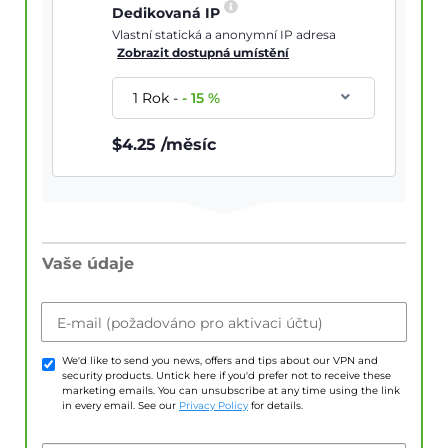
Dedikovaná IP
Vlastní statická a anonymní IP adresa
Zobrazit dostupná umístění
1 Rok
-
-
15
%
$
4.25
/měsíc
Vaše údaje
E-mail (požadováno pro aktivaci účtu)
We'd like to send you news, offers and tips about our VPN and
security products. Untick here if you'd prefer not to receive these
marketing emails. You can unsubscribe at any time using the link
in every email. See our
Privacy Policy
for details.