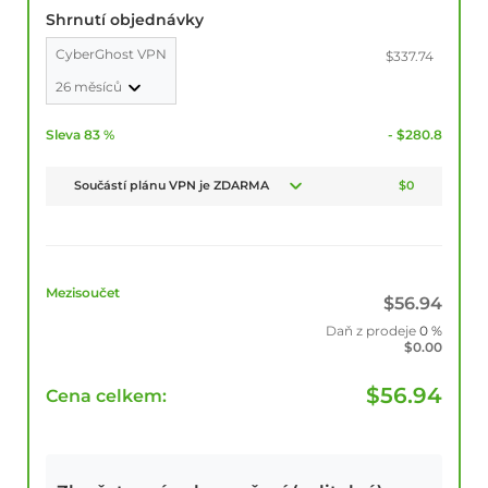
Shrnutí objednávky
CyberGhost VPN
$337.74
26 měsíců
Sleva 83 %
- $280.8
Součástí plánu VPN je ZDARMA
$0
Mezisoučet
$
56.94
Daň z prodeje
0 %
$
0.00
$
56.94
Cena celkem: