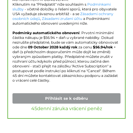
Kliknutím na "Předplatit" níže souhlasím s
Podmínkami
služby
- včetně doložky o řešení sporů, která pro obyvatele
USA vyžaduje závaznou arbitřáž - a se
Zásadami ochrany
osobních údajů
,
Zásadami zrušení účtu
a Podmínkami
automatického obnovení uvedenými níže.
Podmínky automatického obnovení
: Prvotní minimální
částka nákupu je $
56.94
+ daň u vybrané nabídky. Dokud
nezrušíte předplatné, bude se vám automaticky obnovovat
ode dne
09 October 2028
každý rok
za cenu
$
56.94
/rok
+
daň (s předchozím doporučením může dojít ke změně)
vybraným způsobem platby. Předplatné můžete zrušit v
rozhraní účtu kdykoliv před půlnocí, kterou začíná den
obnovení - stačí přejít na záložku "Active Subscription" a
postupovat podle instrukcí po kliknutí na "Cancel". Během
45 dní můžete kontaktovat zákaznickou podporu a zažádat
o vrácení celé částky.
Přihlásit se k odběru
45denní záruka vrácení peněz