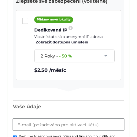
Zlepšete své zabezpečení (volitelné)
Přidány nové lokality
Dedikovaná IP
Vlastní statická a anonymní IP adresa
Zobrazit dostupná umístění
2 Roky
-
-
50
%
$
2.50
/měsíc
Vaše údaje
E-mail (požadováno pro aktivaci účtu)
We'd like to send you news, offers and tips about our VPN and