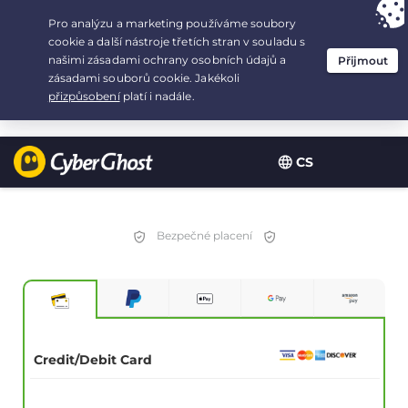
Your choice:
The Best Deal
for 2.1666666666667-years at $
2.19
/month
CS
Bezpečné placení
Credit/Debit Card