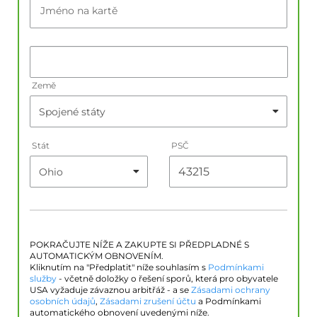
Jméno na kartě
Země
Stát
PSČ
POKRAČUJTE NÍŽE A ZAKUPTE SI PŘEDPLADNÉ S
AUTOMATICKÝM OBNOVENÍM.
Kliknutím na "Předplatit" níže souhlasím s
Podmínkami
služby
- včetně doložky o řešení sporů, která pro obyvatele
USA vyžaduje závaznou arbitřáž - a se
Zásadami ochrany
osobních údajů
,
Zásadami zrušení účtu
a Podmínkami
automatického obnovení uvedenými níže.