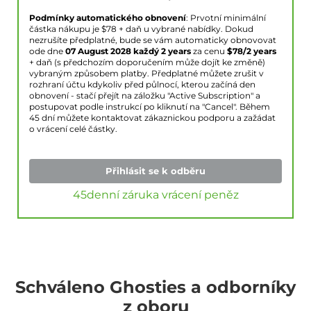
Podmínky automatického obnovení
: Prvotní minimální
částka nákupu je $
78
+ daň u vybrané nabídky. Dokud
nezrušíte předplatné, bude se vám automaticky obnovovat
ode dne
07 August 2028
každý 2 years
za cenu
$
78
/2 years
+ daň (s předchozím doporučením může dojít ke změně)
vybraným způsobem platby. Předplatné můžete zrušit v
rozhraní účtu kdykoliv před půlnocí, kterou začíná den
obnovení - stačí přejít na záložku "Active Subscription" a
postupovat podle instrukcí po kliknutí na "Cancel". Během
45 dní můžete kontaktovat zákaznickou podporu a zažádat
o vrácení celé částky.
Přihlásit se k odběru
45denní záruka vrácení peněz
Schváleno Ghosties a odborníky
z oboru