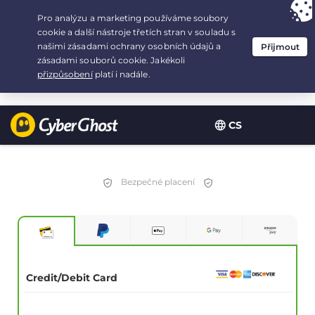
Your choice:
The Best Deal
for 3.3333333333333-years at $
2.23
/month
CS
Bezpečné placení
Credit/Debit Card