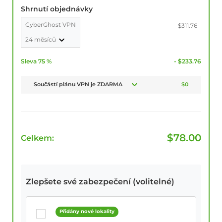
Shrnutí objednávky
CyberGhost VPN
$311.76
24 měsíců
Sleva 75 %
- $233.76
Součástí plánu VPN je ZDARMA
$0
$
78.00
Celkem:
Zlepšete své zabezpečení (volitelné)
Přidány nové lokality