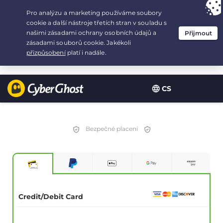
Your choice:
The Best Deal
for 3.3333333333333-years at $
2.23
/month
CS
Bezpečné placení
Credit/Debit Card