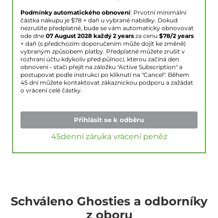
Podmínky automatického obnovení
: Prvotní minimální
částka nákupu je $
78
+ daň u vybrané nabídky. Dokud
nezrušíte předplatné, bude se vám automaticky obnovovat
ode dne
07 August 2028
každý 2 years
za cenu
$
78
/2 years
+ daň (s předchozím doporučením může dojít ke změně)
vybraným způsobem platby. Předplatné můžete zrušit v
rozhraní účtu kdykoliv před půlnocí, kterou začíná den
obnovení - stačí přejít na záložku "Active Subscription" a
postupovat podle instrukcí po kliknutí na "Cancel". Během
45 dní můžete kontaktovat zákaznickou podporu a zažádat
o vrácení celé částky.
Přihlásit se k odběru
45denní záruka vrácení peněz
Schváleno Ghosties a odborníky
z oboru