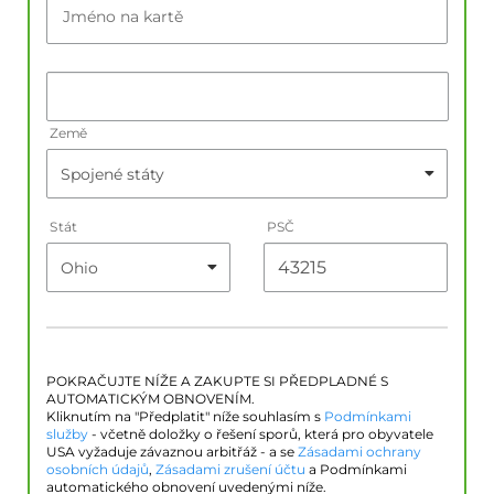
Jméno na kartě
Země
Stát
PSČ
POKRAČUJTE NÍŽE A ZAKUPTE SI PŘEDPLADNÉ S
AUTOMATICKÝM OBNOVENÍM.
Kliknutím na "Předplatit" níže souhlasím s
Podmínkami
služby
- včetně doložky o řešení sporů, která pro obyvatele
USA vyžaduje závaznou arbitřáž - a se
Zásadami ochrany
osobních údajů
,
Zásadami zrušení účtu
a Podmínkami
automatického obnovení uvedenými níže.