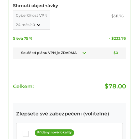
Shrnutí objednávky
CyberGhost VPN
$311.76
24 měsíců
Sleva 75 %
- $233.76
Součástí plánu VPN je ZDARMA
$0
$
78.00
Celkem:
Zlepšete své zabezpečení (volitelné)
Přidány nové lokality