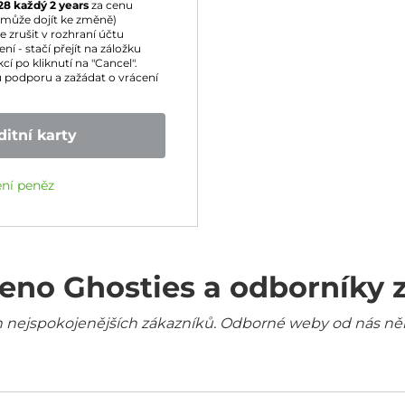
28
každý 2 years
za cenu
může dojít ke změně)
zrušit v rozhraní účtu
í - stačí přejít na záložku
cí po kliknutí na "Cancel".
 podporu a zažádat o vrácení
itní karty
ení peněz
eno Ghosties a odborníky 
šich nejspokojenějších zákazníků. Odborné weby od nás ně