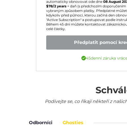
automaticky obnovovat ode dne
08 August 20
$
78
/2 years
+ daň (s předchozím doporučením 
vybraným způsobem platby. Předplatné můžete 
kdykoliv před půlnocí, kterou začíná den obnoven
"Active Subscription" a postupovat podle instruk
Během 45 dní můžete kontaktovat zákaznickou
celé částky.
Předplatit pomocí kred
45denní záruka vrác
Schvál
Podívejte se, co říkají někteří z na
Odborníci
Ghosties