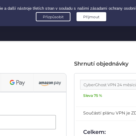
Shrnutí objednávky
CyberGhost VPN 24 měsí
Sleva 75 %
Součástí plánu VPN je
Celkem: