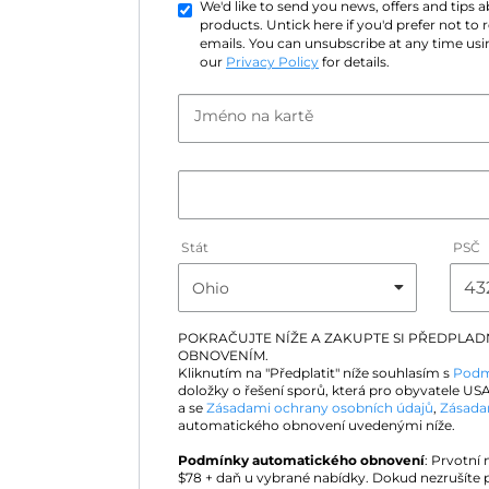
We'd like to send you news, offers and tips
products. Untick here if you'd prefer not to
emails. You can unsubscribe at any time usin
our
Privacy Policy
for details.
Jméno na kartě
Stát
PSČ
POKRAČUJTE NÍŽE A ZAKUPTE SI PŘEDPLA
OBNOVENÍM.
Kliknutím na "Předplatit" níže souhlasím s
Podm
doložky o řešení sporů, která pro obyvatele USA
a se
Zásadami ochrany osobních údajů
,
Zásada
automatického obnovení uvedenými níže.
Podmínky automatického obnovení
: Prvotní
$
78
+ daň u vybrané nabídky. Dokud nezrušíte 