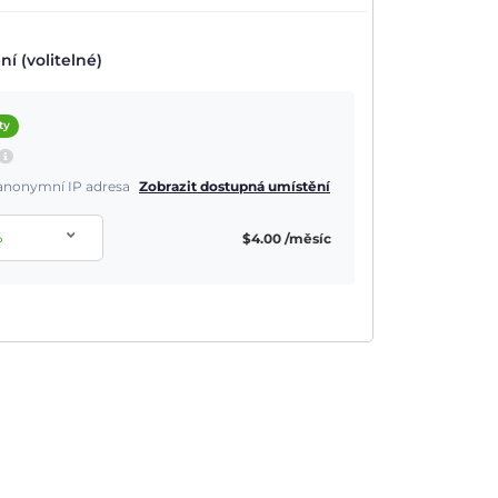
í (volitelné)
ty
a anonymní IP adresa
Zobrazit dostupná umístění
%
$
4.00
/měsíc