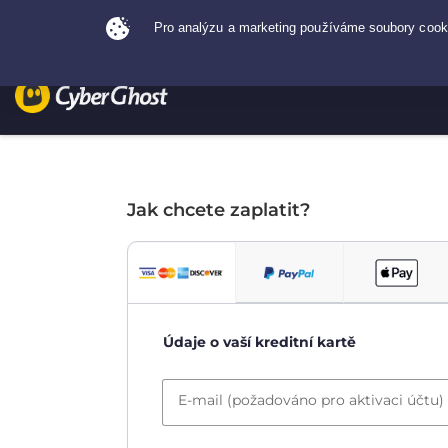
Jak chcete zaplatit?
Údaje o vaší kreditní kartě
E-mail (požadováno pro aktivaci účtu)