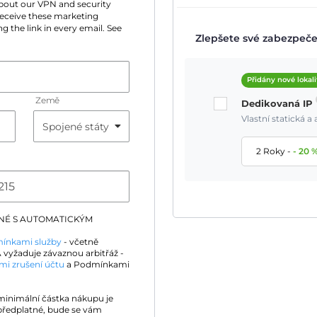
 about our VPN and security
 receive these marketing
g the link in every email. See
Zlepšete své zabezpečen
Přidány nové lokali
Země
Dedikovaná IP
Vlastní statická 
2 Roky
-
-
20
DNÉ S AUTOMATICKÝM
ínkami služby
- včetně
 vyžaduje závaznou arbitřáž -
mi zrušení účtu
a Podmínkami
 minimální částka nákupu je
předplatné, bude se vám