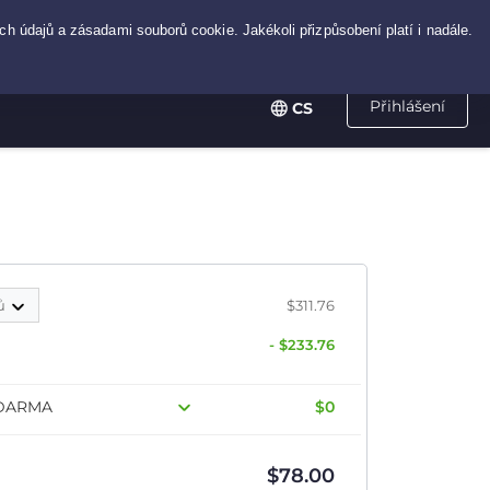
Přihlášení
CS
ců
$311.76
- $233.76
 ZDARMA
$0
$
78.00