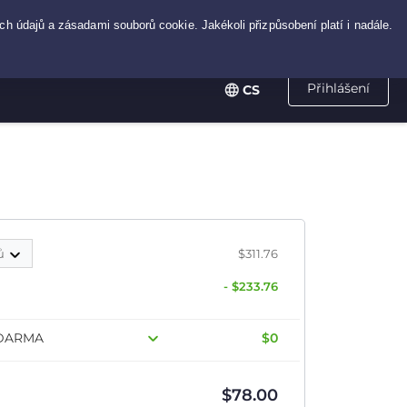
Přihlášení
CS
ců
$311.76
- $233.76
 ZDARMA
$0
$
78.00