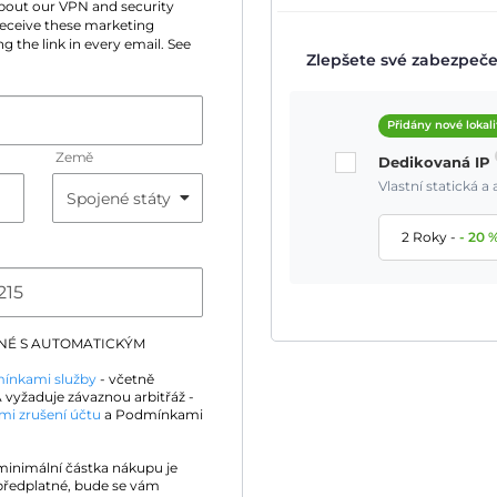
 about our VPN and security
 receive these marketing
g the link in every email. See
Zlepšete své zabezpečen
Přidány nové lokali
Země
Dedikovaná IP
Vlastní statická 
2 Roky
-
-
20
DNÉ S AUTOMATICKÝM
ínkami služby
- včetně
 vyžaduje závaznou arbitřáž -
mi zrušení účtu
a Podmínkami
 minimální částka nákupu je
předplatné, bude se vám