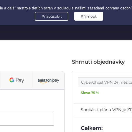
Shrnutí objednávky
CyberGhost VPN 24 měsí
Sleva 75 %
Součástí plánu VPN je
Celkem: