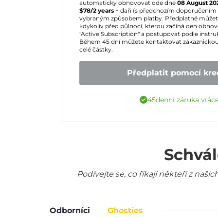
automaticky obnovovat ode dne
08 August 20
$
78
/2 years
+ daň (s předchozím doporučením 
vybraným způsobem platby. Předplatné můžete 
kdykoliv před půlnocí, kterou začíná den obnoven
"Active Subscription" a postupovat podle instruk
Během 45 dní můžete kontaktovat zákaznickou
celé částky.
Předplatit pomocí kred
45denní záruka vrác
Schvál
Podívejte se, co říkají někteří z na
Odborníci
Ghosties