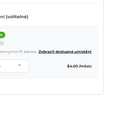
í (volitelné)
ty
a anonymní IP adresa
Zobrazit dostupná umístění
%
$
4.00
/měsíc