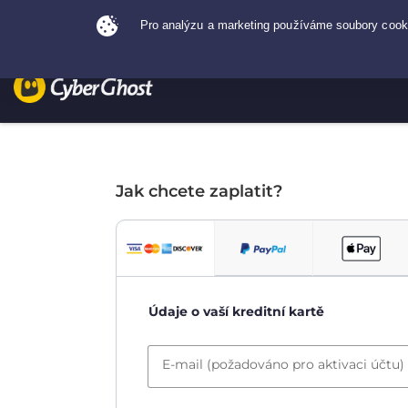
Jak chcete zaplatit?
Údaje o vaší kreditní kartě
E-mail (požadováno pro aktivaci účtu)