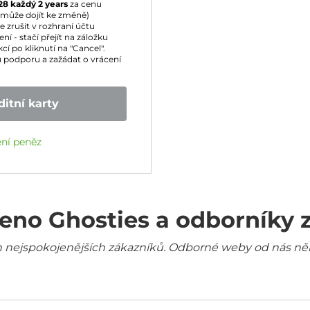
28
každý 2 years
za cenu
může dojít ke změně)
zrušit v rozhraní účtu
í - stačí přejít na záložku
cí po kliknutí na "Cancel".
 podporu a zažádat o vrácení
itní karty
ení peněz
eno Ghosties a odborníky 
šich nejspokojenějších zákazníků. Odborné weby od nás ně