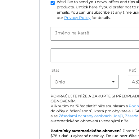
We'd like to send you news, offers and tips
products. Untick here if you'd prefer not to
emails. You can unsubscribe at any time usin
our
Privacy Policy
for details.
Jméno na kartě
Stát
PSČ
POKRAČUJTE NÍŽE A ZAKUPTE SI PŘEDPLA
OBNOVENÍM.
Kliknutím na "Předplatit" níže souhlasím s
Podm
doložky o řešení sporů, která pro obyvatele USA
a se
Zásadami ochrany osobních údajů
,
Zásada
automatického obnovení uvedenými níže.
Podmínky automatického obnovení
: Prvotní
$
78
+ daň u vybrané nabídky. Dokud nezrušíte 