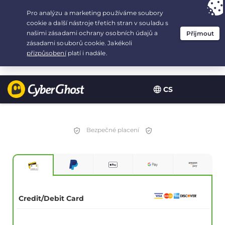
Your choice:
The Best Deal
for 2.1666666666667-years at $
2.19
/month
CS
Bezpečné placení
Credit/Debit Card