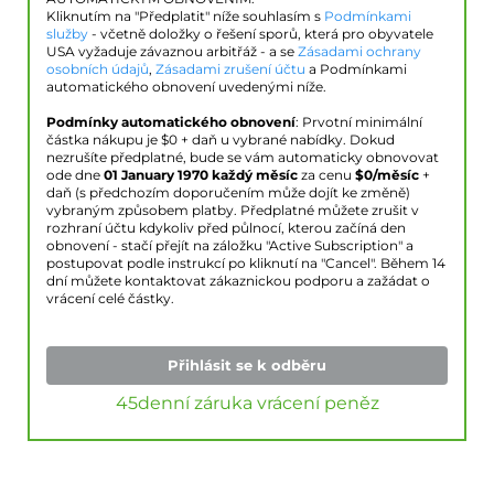
Kliknutím na "Předplatit" níže souhlasím s
Podmínkami
služby
- včetně doložky o řešení sporů, která pro obyvatele
USA vyžaduje závaznou arbitřáž - a se
Zásadami ochrany
osobních údajů
,
Zásadami zrušení účtu
a Podmínkami
automatického obnovení uvedenými níže.
Podmínky automatického obnovení
: Prvotní minimální
částka nákupu je $
0
+ daň u vybrané nabídky. Dokud
nezrušíte předplatné, bude se vám automaticky obnovovat
ode dne
01 January 1970
každý měsíc
za cenu
$
0
/měsíc
+
daň (s předchozím doporučením může dojít ke změně)
vybraným způsobem platby. Předplatné můžete zrušit v
rozhraní účtu kdykoliv před půlnocí, kterou začíná den
obnovení - stačí přejít na záložku "Active Subscription" a
postupovat podle instrukcí po kliknutí na "Cancel". Během 14
dní můžete kontaktovat zákaznickou podporu a zažádat o
vrácení celé částky.
Přihlásit se k odběru
45denní záruka vrácení peněz