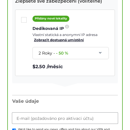
Zlepšete své zabezpečení (volitelné)
Přidány nové lokality
Dedikovaná IP
Vlastní statická a anonymní IP adresa
Zobrazit dostupná umístění
2 Roky
-
-
50
%
$
2.50
/měsíc
Vaše údaje
E-mail (požadováno pro aktivaci účtu)
We'd like to send you news, offers and tips about our VPN and