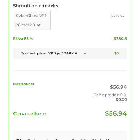
Shrnutí objednávky
CyberGhost VPN
$337.74
26 měsíců
Sleva 83 %
- $280.8
Součástí plánu VPN je ZDARMA
$0
Mezisoučet
$
56.94
Daň z prodeje
0 %
$
0.00
$
56.94
Cena celkem: