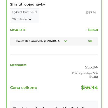
Shrnutí objednávky
CyberGhost VPN
$337.74
26 měsíců
Sleva 83 %
- $280.8
Součástí plánu VPN je ZDARMA
$0
Mezisoučet
$
56.94
Daň z prodeje
0 %
$
0.00
$
56.94
Cena celkem: