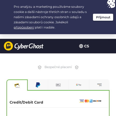
Your choice:
The Best Deal
for 2.1666666666667-years at $
2.19
/month
CS
Bezpečné placení
Credit/Debit Card