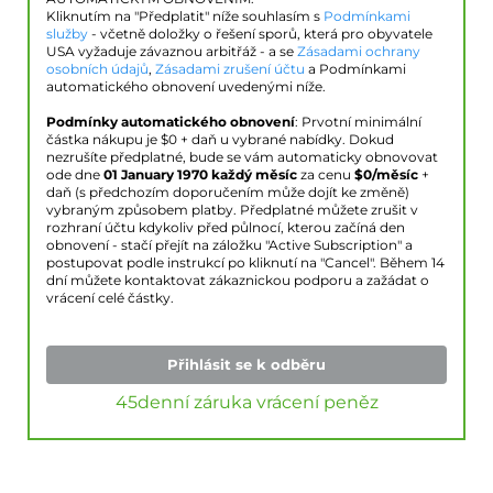
Kliknutím na "Předplatit" níže souhlasím s
Podmínkami
služby
- včetně doložky o řešení sporů, která pro obyvatele
USA vyžaduje závaznou arbitřáž - a se
Zásadami ochrany
osobních údajů
,
Zásadami zrušení účtu
a Podmínkami
automatického obnovení uvedenými níže.
Podmínky automatického obnovení
: Prvotní minimální
částka nákupu je $
0
+ daň u vybrané nabídky. Dokud
nezrušíte předplatné, bude se vám automaticky obnovovat
ode dne
01 January 1970
každý měsíc
za cenu
$
0
/měsíc
+
daň (s předchozím doporučením může dojít ke změně)
vybraným způsobem platby. Předplatné můžete zrušit v
rozhraní účtu kdykoliv před půlnocí, kterou začíná den
obnovení - stačí přejít na záložku "Active Subscription" a
postupovat podle instrukcí po kliknutí na "Cancel". Během 14
dní můžete kontaktovat zákaznickou podporu a zažádat o
vrácení celé částky.
Přihlásit se k odběru
45denní záruka vrácení peněz