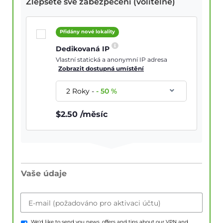
Zlepšete své zabezpečení (volitelné)
Přidány nové lokality
Dedikovaná IP
Vlastní statická a anonymní IP adresa
Zobrazit dostupná umístění
2 Roky
-
-
50
%
$
2.50
/měsíc
Vaše údaje
E-mail (požadováno pro aktivaci účtu)
We'd like to send you news, offers and tips about our VPN and