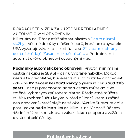
POKRAČUJTE NÍŽE A ZAKUPTE SI PŘEDPLADNÉ S
AUTOMATICKÝM OBNOVENÍM.
Kliknutím na "Předplatit" níže souhlasím s
Podmínkami
služby
- včetně doložky o řešení sporů, která pro obyvatele
USA vyžaduje závaznou arbitřáž - a se
Zásadami ochrany
osobních údajů
,
Zásadami zrušení účtu
a Podmínkami
automatického obnovení uvedenými níže.
Podmínky automatického obnovení
: Prvotní minimální
částka nákupu je $
89.31
+ daň u vybrané nabídky. Dokud
nezrušíte předplatné, bude se vám automaticky obnovovat
ode dne
07 December 2029
každý 3 years
za cenu
$
89.31
/3
years
+ daň (s předchozím doporučením může dojít ke
změně) vybraným způsobem platby. Předplatné můžete
zrušit v rozhraní účtu kdykoliv před půlnocí, kterou začíná
den obnovení - stačí přejít na záložku "Active Subscription" a
postupovat podle instrukcí po kliknutí na "Cancel". Během
45 dní můžete kontaktovat zákaznickou podporu a zažádat
o vrácení celé částky.
Přihlásit se k odběru