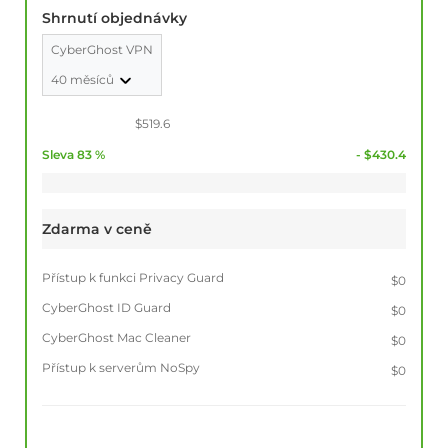
Shrnutí objednávky
CyberGhost VPN
40 měsíců
$519.6
Sleva 83 %
- $430.4
Zdarma v ceně
Přístup k funkci Privacy Guard
$0
CyberGhost ID Guard
$0
CyberGhost Mac Cleaner
$0
Přístup k serverům NoSpy
$0