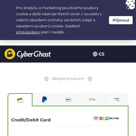
Your choice:
The Best Deal
for 3.3333333333333-years at $
2.23
/month
CS
Bezpečné placení
Credit/Debit Card