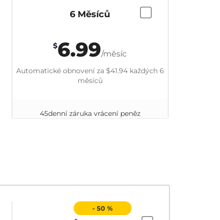
6 Měsíců
6.99
$
/měsíc
Automatické obnovení za
$41.94
každých 6
měsíců
45denní záruka vrácení peněz
- 50 %