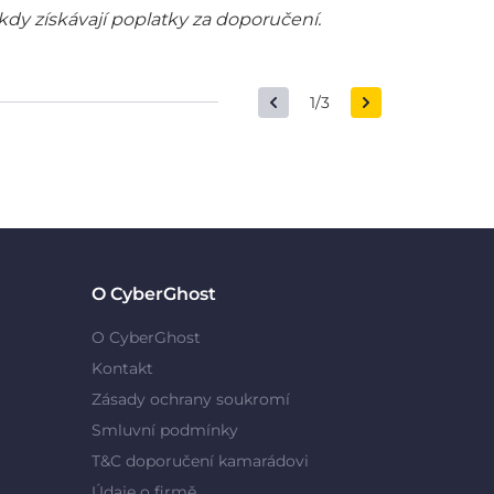
kdy získávají poplatky za doporučení.
1/3
O CyberGhost
O CyberGhost
Kontakt
Zásady ochrany soukromí
Smluvní podmínky
T&C doporučení kamarádovi
Údaje o firmě