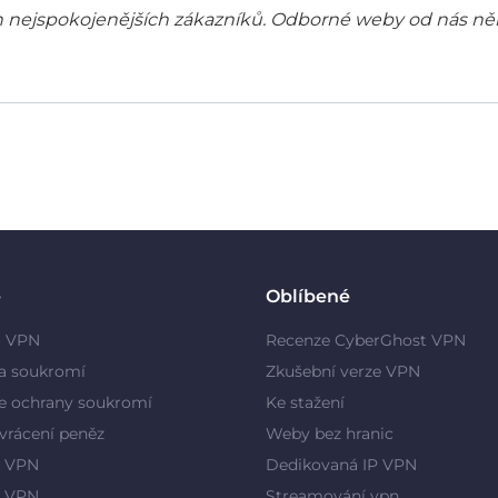
šich nejspokojenějších zákazníků. Odborné weby od nás ně
e
Oblíbené
o VPN
Recenze CyberGhost VPN
a soukromí
Zkušební verze VPN
e ochrany soukromí
Ke stažení
vrácení peněz
Weby bez hranic
 VPN
Dedikovaná IP VPN
y VPN
Streamování vpn