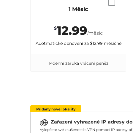
1 Měsíc
12.99
$
/měsíc
Auotmatické obnovení za
$12.99
měsíčně
14denní záruka vrácení peněz
Přidány nové lokality
Zařazení vyhrazené IP adresy d
Vylepšete své zkušenosti s VPN pomocí IP adresy p