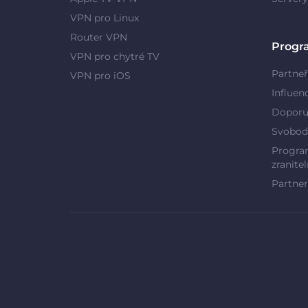
VPN pro Linux
Router VPN
Progr
VPN pro chytré TV
Partneř
VPN pro iOS
Influen
Doporu
Svobod
Program
zranitel
Partner