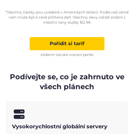
*Všechny částky jsou uvedené v Amerických dolarů. Podle vaší země
vám může být k ceně přičtena daň. Všechny slevy odráží snížení z
měsíční ceny služby
$
12.99
.
Pořídit si tarif
45denní záruka vrácení peněz
Podívejte se, co je zahrnuto ve
všech plánech
Vysokorychlostní globální servery