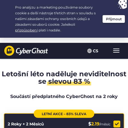
Your choice:
The Best Deal
for 2.1666666666667-years at $
2.19
/month
CS
Zobra
navig
Letošní léto naděluje neviditelnost
se
slevou 83 %
Součástí předplatného CyberGhost na 2 roky
LETNÍ AKCE – 83% SLEVA
$
2.19
2 Roky + 2 Měsíců
/měsíc