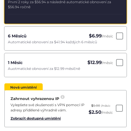
První 2 roky za
$56.94
a následně automatické obnovení za
$56.94
ročně
$
6.99
6 Měsíců
/měsíc
Automatické obnovení za
$41.94
každých 6 měsíců
$
12.99
1 Měsíc
/měsíc
Auotmatické obnovení za
$12.99
měsíčně
Nová umístění
Zahrnout vyhrazenou IP
Vylepšete své zkušenosti s VPN pomocí IP
$
5.00
/měsíc
adresy přidělené výhradně vám.
$
2.50
/měsíc
Zobrazit dostupná umístění