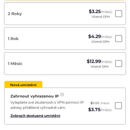
$
3.25
/měsíc
2 Roky
Včetně DPH
$
4.29
/měsíc
1 Rok
Včetně DPH
$
12.99
/měsíc
1 Měsíc
Včetně DPH
Nová umístění
Zahrnout vyhrazenou IP
Vylepšete své zkušenosti s VPN pomocí IP
$
5.00
/měsíc
adresy přidělené výhradně vám.
$
3.75
/měsíc
Zobrazit dostupná umístění