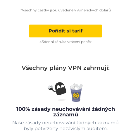
*Všechny částky jsou uvedené v Amerických dolarů
Pořídit si tarif
45denní záruka vrácení peněz
Všechny plány VPN zahrnují:
100% zásady neuchovávání žádných
záznamů
Naše zásady neuchovávání žádných záznamů
byly potvrzeny nezávislým auditem.