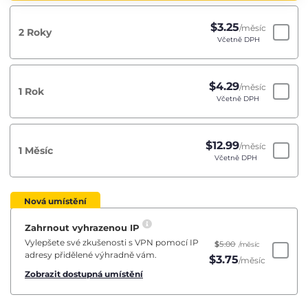
$
3.25
/měsíc
2 Roky
Včetně DPH
$
4.29
/měsíc
1 Rok
Včetně DPH
$
12.99
/měsíc
1 Měsíc
Včetně DPH
Nová umístění
Zahrnout vyhrazenou IP
Vylepšete své zkušenosti s VPN pomocí IP
$
5.00
/měsíc
adresy přidělené výhradně vám.
$
3.75
/měsíc
Zobrazit dostupná umístění