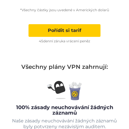
*Všechny částky jsou uvedené v Amerických dolarů
Pořídit si tarif
45denní záruka vrácení peněz
Všechny plány VPN zahrnují:
100% zásady neuchovávání žádných
záznamů
Naše zásady neuchovávání žádných záznamů
byly potvrzeny nezávislým auditem.