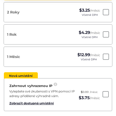
$
3.25
/měsíc
2 Roky
Včetně DPH
$
4.29
/měsíc
1 Rok
Včetně DPH
$
12.99
/měsíc
1 Měsíc
Včetně DPH
Nová umístění
Zahrnout vyhrazenou IP
Vylepšete své zkušenosti s VPN pomocí IP
$
5.00
/měsíc
adresy přidělené výhradně vám.
$
3.75
/měsíc
Zobrazit dostupná umístění