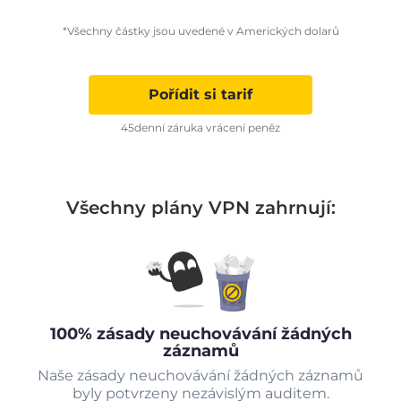
*Všechny částky jsou uvedené v Amerických dolarů
Pořídit si tarif
45denní záruka vrácení peněz
Všechny plány VPN zahrnují:
100% zásady neuchovávání žádných
záznamů
Naše zásady neuchovávání žádných záznamů
byly potvrzeny nezávislým auditem.