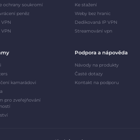
e ochrany soukromí
Ke stažení
vrácení peněz
Weby bez hranic
 VPN
Dedikovaná IP VPN
y VPN
Streamování vpn
amy
Podpora a nápověda
i
Návody na produkty
cers
Časté dotazy
čení kamarádovi
Kontakt na podporu
a
 pro zveřejňování
ností
ství