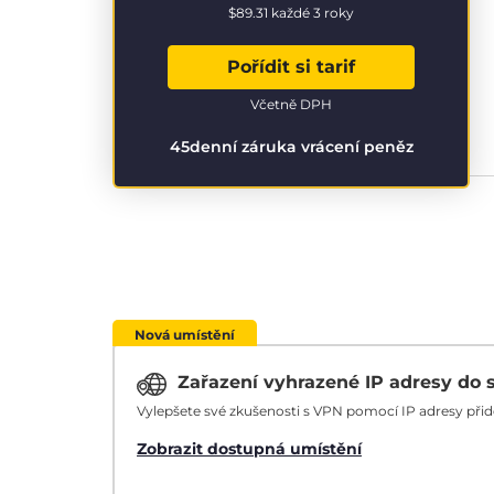
$89.31
každé 3 roky
Pořídit si tarif
Včetně DPH
45denní záruka vrácení peněz
Nová umístění
Zařazení vyhrazené IP adresy do 
Vylepšete své zkušenosti s VPN pomocí IP adresy při
Zobrazit dostupná umístění