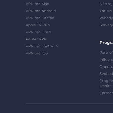
VPN pro Mac
Nástroj
VPN pro Android
Záruka 
VPN pro Firefox
Výhody
Apple TV VPN
Server
VPN pro Linux
Router VPN
Progr
VPN pro chytré TV
Partneř
VPN pro iOS
Influen
Doporu
Svobod
Program
zranitel
Partner