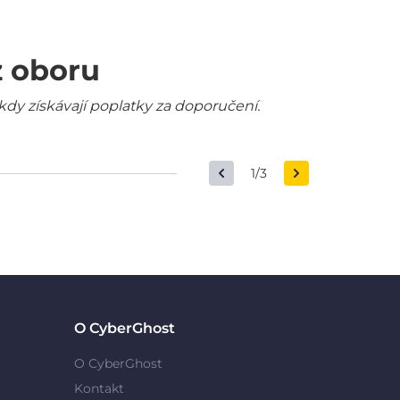
z oboru
kdy získávají poplatky za doporučení.
1/3
O CyberGhost
O CyberGhost
Kontakt