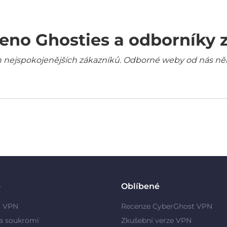
eno Ghosties a odborníky 
šich nejspokojenějších zákazníků. Odborné weby od nás ně
e
Oblíbené
o VPN
Recenze CyberGhost VPN
a soukromí
Zkušební verze VPN