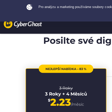
Posilte své di
NEJLEPŠÍ NABÍDKA – 83 %
3 Roky
3 Roky + 4 Měsíců
2.23
$
/měsíc