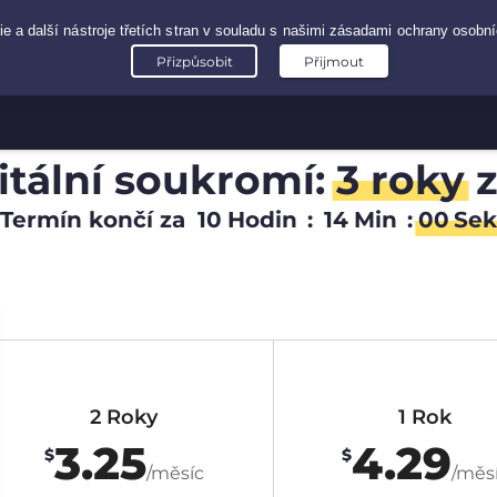
gitální soukromí:
3 roky
Termín končí za
10
Hodin
:
13
Min
:
59
Sek
2 Roky
1 Rok
3.25
4.29
$
$
/měsíc
/měs