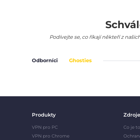
Schvál
Podívejte se, co říkají někteří z na
Odborníci
Ghosties
Produkty
Zdroj
VPN pro PC
Co je t
VPN pro Chrome
Ochran