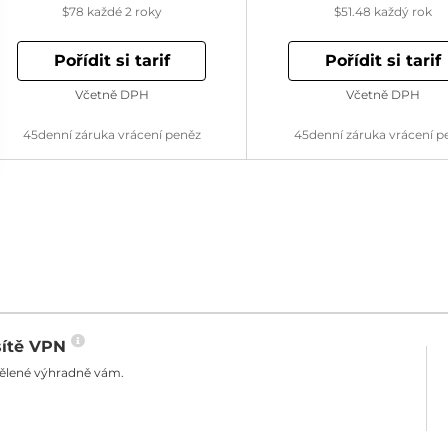
$78
každé 2 roky
$51.48
každý rok
Pořídit si tarif
Pořídit si tarif
Včetně DPH
Včetně DPH
45denní záruka vrácení peněz
45denní záruka vrácení p
sítě VPN
dělené výhradně vám.