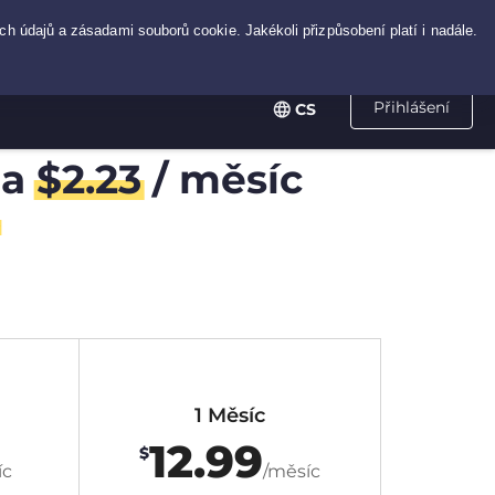
Přihlášení
CS
za
$
2.23
/ měsíc
1 Měsíc
12.99
$
íc
/měsíc