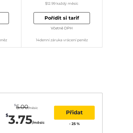
$12.99
každý měsíc
Pořídit si tarif
Včetně DPH
eněz
14denní záruka vrácení peněz
$
5.00
/měsíc
Přidat
3.75
$
/měsíc
-
25
%