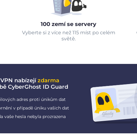
100 zemí se servery
Vyberte si z více než 115 míst po celém
světě.
 VPN nabízejí
zdarma
žbě CyberGhost ID Guard
ilových adres proti únikům dat
rnění v případě úniku vašich dat
da vaše hesla nebyla prozrazena