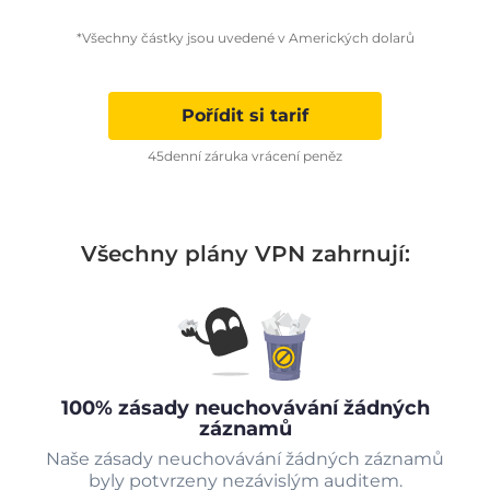
*Všechny částky jsou uvedené v Amerických dolarů
Pořídit si tarif
45denní záruka vrácení peněz
Všechny plány VPN zahrnují:
100% zásady neuchovávání žádných
záznamů
Naše zásady neuchovávání žádných záznamů
byly potvrzeny nezávislým auditem.