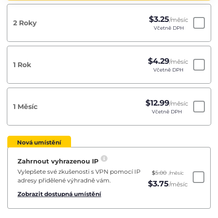
$
3.25
/měsíc
2 Roky
Včetně DPH
$
4.29
/měsíc
1 Rok
Včetně DPH
$
12.99
/měsíc
1 Měsíc
Včetně DPH
Nová umístění
Zahrnout vyhrazenou IP
Vylepšete své zkušenosti s VPN pomocí IP
$
5.00
/měsíc
adresy přidělené výhradně vám.
$
3.75
/měsíc
Zobrazit dostupná umístění