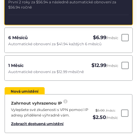
První 2 roky za
$56.94
a následně automatické obnovení za
$56.94
ročně
$
6.99
6 Měsíců
/měsíc
Automatické obnovení za
$41.94
každých 6 měsíců
$
12.99
1 Měsíc
/měsíc
Auotmatické obnovení za
$12.99
měsíčně
Nová umístění
Zahrnout vyhrazenou IP
Vylepšete své zkušenosti s VPN pomocí IP
$
5.00
/měsíc
adresy přidělené výhradně vám.
$
2.50
/měsíc
Zobrazit dostupná umístění