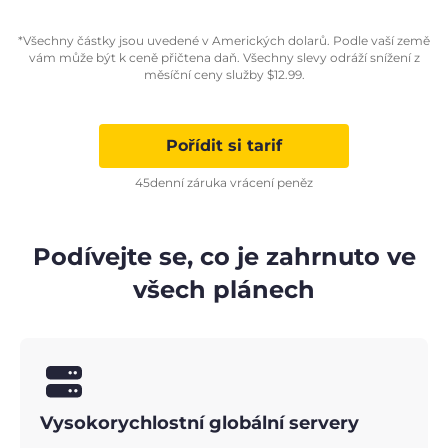
*Všechny částky jsou uvedené v Amerických dolarů. Podle vaší země
vám může být k ceně přičtena daň. Všechny slevy odráží snížení z
měsíční ceny služby
$
12.99
.
Pořídit si tarif
45denní záruka vrácení peněz
Podívejte se, co je zahrnuto ve
všech plánech
Vysokorychlostní globální servery