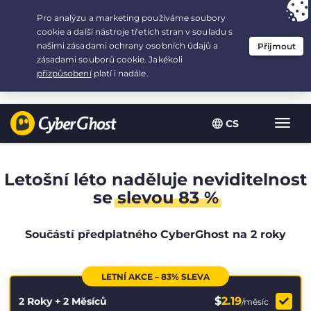
Your choice:
The Best Deal
for 2.1666666666667-years at $
2.19
/month
CS
Zobra
navig
Letošní léto naděluje neviditelnost
se
slevou 83 %
Součástí předplatného CyberGhost na 2 roky
LETNÍ AKCE – 83% SLEVA
$
2.19
2 Roky + 2 Měsíců
/měsíc