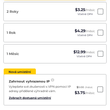
$
3.25
/měsíc
2 Roky
Včetně DPH
$
4.29
/měsíc
1 Rok
Včetně DPH
$
12.99
/měsíc
1 Měsíc
Včetně DPH
Nová umístění
Zahrnout vyhrazenou IP
Vylepšete své zkušenosti s VPN pomocí IP
$
5.00
/měsíc
adresy přidělené výhradně vám.
$
3.75
/měsíc
Zobrazit dostupná umístění