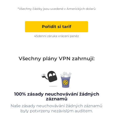
*Všechny částky jsou uvedené v Amerických dolarů
Pořídit si tarif
45denní záruka vrácení peněz
Všechny plány VPN zahrnují:
100% zásady neuchovávání žádných
záznamů
Naše zásady neuchovávání žádných záznamů
byly potvrzeny nezávislým auditem.