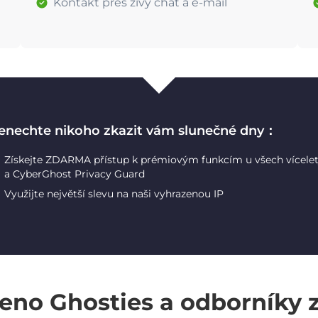
Kontakt přes živý chat a e-mail
enechte nikoho zkazit vám slunečné dny：
Získejte ZDARMA přístup k prémiovým funkcím u všech vícele
a CyberGhost Privacy Guard
Využijte největší slevu na naši vyhrazenou IP
eno Ghosties a odborníky 