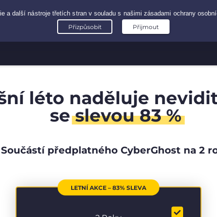
šní léto naděluje nevidi
se
slevou 83 %
Součástí předplatného CyberGhost na 2 r
LETNÍ AKCE – 83% SLEVA