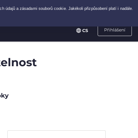
Přihlášení
CS
telnost
oky