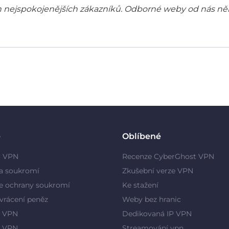
šich nejspokojenějších zákazníků. Odborné weby od nás ně
e
Oblíbené
o VPN
Recenze CyberGhost VPN
a soukromí
Zkušební verze VPN
e ochrany soukromí
Ke stažení
vrácení peněz
Weby bez hranic
 VPN
Dedikovaná IP VPN
y VPN
Streamování vpn