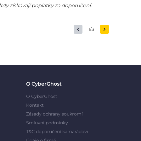
kdy získávají poplatky za doporučení.
1/3
O CyberGhost
O CyberGhost
Kontakt
Zásady ochrany soukromí
Smluvní podmínky
T&C doporučení kamarádovi
Údaje o firmě