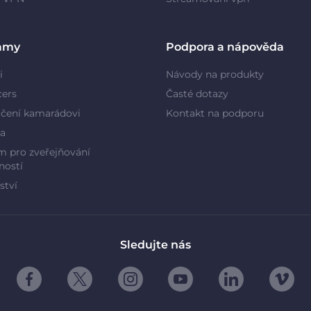
amy
Podpora a nápověda
i
Návody na produkty
cers
Časté dotazy
čení kamarádovi
Kontakt na podporu
a
 pro zveřejňování
ností
ství
Sledujte nás