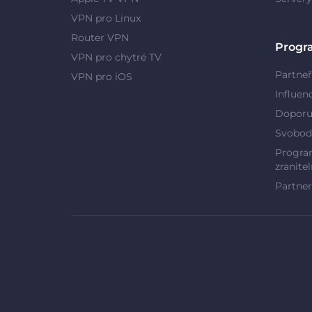
VPN pro Linux
Router VPN
Progr
VPN pro chytré TV
Partneř
VPN pro iOS
Influen
Doporu
Svobod
Program
zranitel
Partner