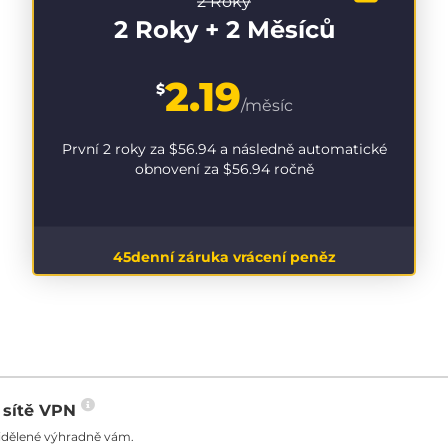
2 Roky
2 Roky + 2 Měsíců
2.19
$
/měsíc
První 2 roky za
$56.94
a následně automatické
obnovení za
$56.94
ročně
45denní záruka vrácení peněz
o sítě VPN
řidělené výhradně vám.