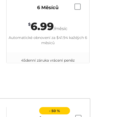
6 Měsíců
6.99
$
/měsíc
Automatické obnovení za
$41.94
každých 6
měsíců
45denní záruka vrácení peněz
- 50 %