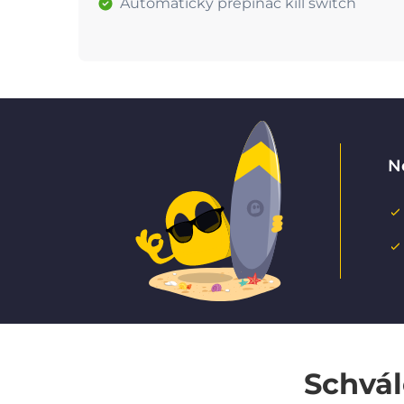
Automatický přepínač kill switch
N
Schvál