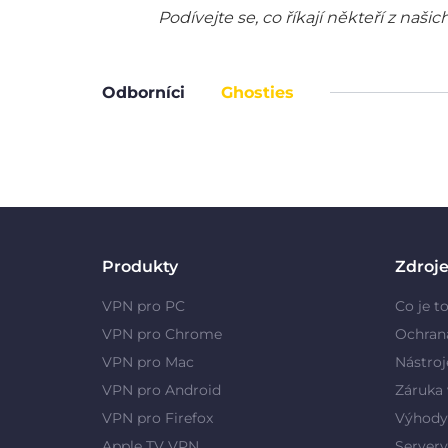
Podívejte se, co říkají někteří z na
Odborníci
Ghosties
Produkty
Zdroj
VPN pro PC
Co je t
VPN pro Chrome
Ochran
VPN pro Mac
Nástroj
VPN pro Android
Záruka 
VPN pro Firefox
Výhody
Apple TV VPN
Server