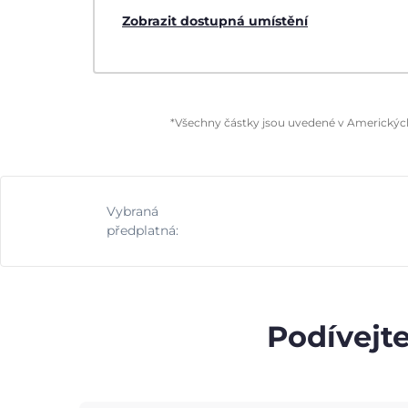
Zobrazit dostupná umístění
*Všechny částky jsou uvedené v Amerických 
Vybraná
předplatná:
Podívejte