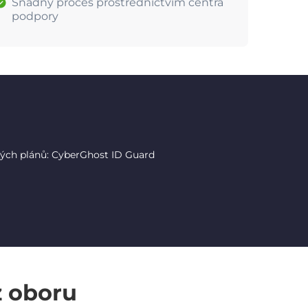
Snadný proces prostřednictvím centra
podpory
tých plánů: CyberGhost ID Guard
z oboru