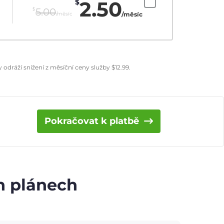
2.50
$
$
5.00
/měsíc
/měsíc
odráží snížení z měsíční ceny služby
$
12.99
.
Pokračovat k platbě
ch plánech