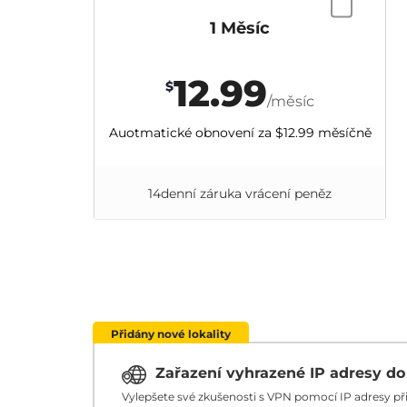
1 Měsíc
12.99
$
/měsíc
Auotmatické obnovení za
$12.99
měsíčně
14denní záruka vrácení peněz
Přidány nové lokality
Zařazení vyhrazené IP adresy d
Vylepšete své zkušenosti s VPN pomocí IP adresy p