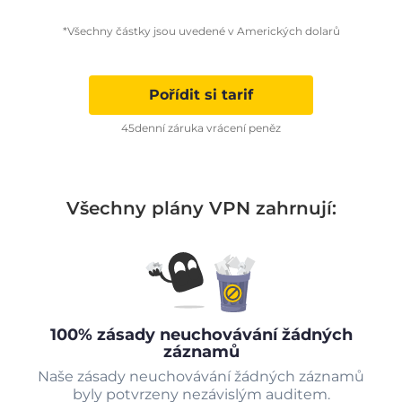
*Všechny částky jsou uvedené v Amerických dolarů
Pořídit si tarif
45denní záruka vrácení peněz
Všechny plány VPN zahrnují:
100% zásady neuchovávání žádných
záznamů
Naše zásady neuchovávání žádných záznamů
byly potvrzeny nezávislým auditem.