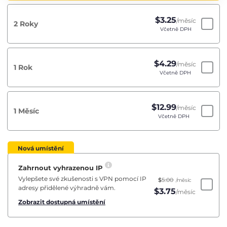
$
3.25
/měsíc
2 Roky
Včetně DPH
$
4.29
/měsíc
1 Rok
Včetně DPH
$
12.99
/měsíc
1 Měsíc
Včetně DPH
Nová umístění
Zahrnout vyhrazenou IP
Vylepšete své zkušenosti s VPN pomocí IP
$
5.00
/měsíc
adresy přidělené výhradně vám.
$
3.75
/měsíc
Zobrazit dostupná umístění