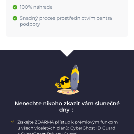
100% náhrada
Snadný proces prostřednictvím centra
podpory
Nenechte nikoho zkazit vám slunečné
dny：
Získejte ZDARMA přístup k prémiovým funkcím
u všech víceletých plánů: CyberGhost ID Guard