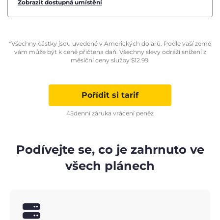
Zobrazit dostupná umístění
*Všechny částky jsou uvedené v Amerických dolarů. Podle vaší země
vám může být k ceně přičtena daň. Všechny slevy odráží snížení z
měsíční ceny služby
$
12.99
.
Pořídit si tarif
45denní záruka vrácení peněz
Podívejte se, co je zahrnuto ve
všech plánech