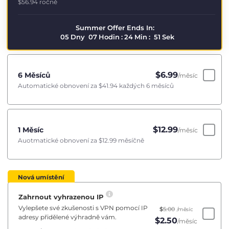
$56.94
ročně
Summer Offer Ends In:
05
Dny
07
Hodin
:
24
Min
:
50
Sek
$
6.99
6 Měsíců
/měsíc
Automatické obnovení za
$41.94
každých 6 měsíců
$
12.99
1 Měsíc
/měsíc
Auotmatické obnovení za
$12.99
měsíčně
Nová umístění
Zahrnout vyhrazenou IP
Vylepšete své zkušenosti s VPN pomocí IP
$
5.00
/měsíc
adresy přidělené výhradně vám.
$
2.50
/měsíc