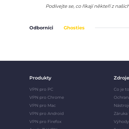
Podívejte se, co říkají někteří z na
Odborníci
Ghosties
Produkty
Zdroj
VPN pro PC
Co je t
VPN pro Chrome
Ochran
VPN pro Mac
Nástroj
VPN pro Android
Záruka 
VPN pro Firefox
Výhody