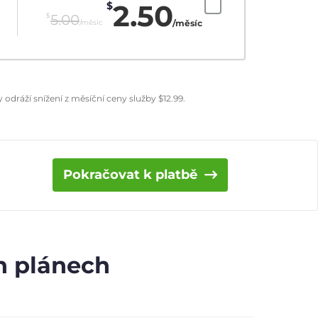
2.50
$
$
5.00
/měsíc
/měsíc
odráží snížení z měsíční ceny služby
$
12.99
.
Pokračovat k platbě
ch plánech