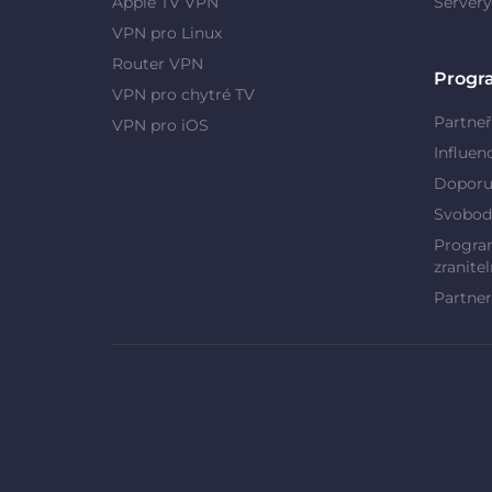
Apple TV VPN
Server
VPN pro Linux
Router VPN
Progr
VPN pro chytré TV
Partneř
VPN pro iOS
Influen
Doporu
Svobod
Program
zranitel
Partner