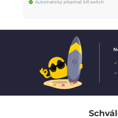
Automatický přepínač kill switch
N
Schvál