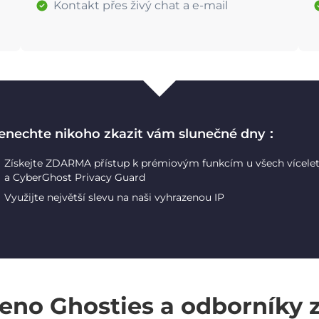
Kontakt přes živý chat a e-mail
enechte nikoho zkazit vám slunečné dny：
Získejte ZDARMA přístup k prémiovým funkcím u všech vícele
a CyberGhost Privacy Guard
Využijte největší slevu na naši vyhrazenou IP
eno Ghosties a odborníky 