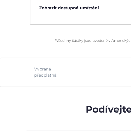
Zobrazit dostupná umístění
*Všechny částky jsou uvedené v Amerických 
Vybraná
předplatná:
Podívejte