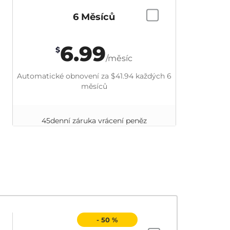
6 Měsíců
6.99
$
/měsíc
Automatické obnovení za
$41.94
každých 6
měsíců
45denní záruka vrácení peněz
- 50 %