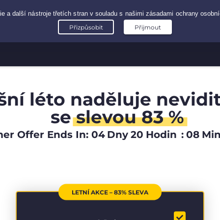
šní léto naděluje nevidi
se
slevou 83 %
r Offer Ends In:
04
Dny
20
Hodin
:
08
Mi
LETNÍ AKCE – 83% SLEVA