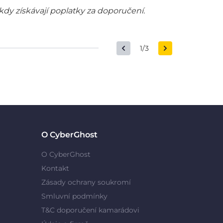
kdy získávají poplatky za doporučení.
1/3
O CyberGhost
O CyberGhost
Kontakt
Zásady ochrany soukromí
Smluvní podmínky
T&C doporučení kamarádovi