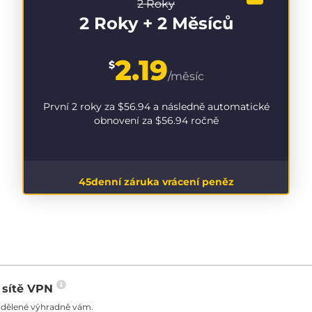
2 Roky
2 Roky + 2 Měsíců
2.19
$
/měsíc
První 2 roky za
$56.94
a následně automatické
obnovení za
$56.94
ročně
45denní záruka vrácení peněz
o sítě VPN
řidělené výhradně vám.