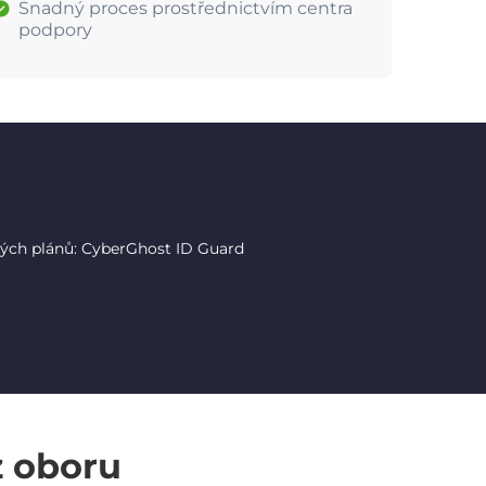
Snadný proces prostřednictvím centra
podpory
tých plánů: CyberGhost ID Guard
z oboru