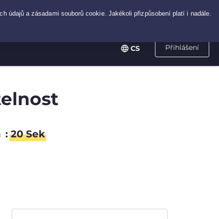
Přihlášení
CS
telnost
n
:
20
Sek