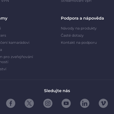
y VPN
Streamování vpn
amy
Podpora a nápověda
i
Návody na produkty
cers
Časté dotazy
čení kamarádovi
Kontakt na podporu
a
 pro zveřejňování
ností
ství
Sledujte nás