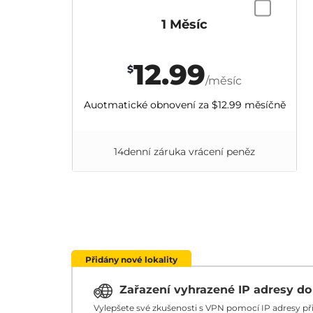
1 Měsíc
12.99
$
/měsíc
Auotmatické obnovení za
$12.99
měsíčně
14denní záruka vrácení peněz
Přidány nové lokality
Zařazení vyhrazené IP adresy d
Vylepšete své zkušenosti s VPN pomocí IP adresy p