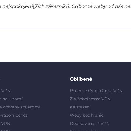
šich nejspokojenějších zákazníků. Odborné weby od nás ně
e
Oblíbené
o VPN
Recenze CyberGhost VPN
a soukromí
Zkušební verze VPN
e ochrany soukromí
Ke stažení
vrácení peněz
Weby bez hranic
 VPN
Dedikovaná IP VPN