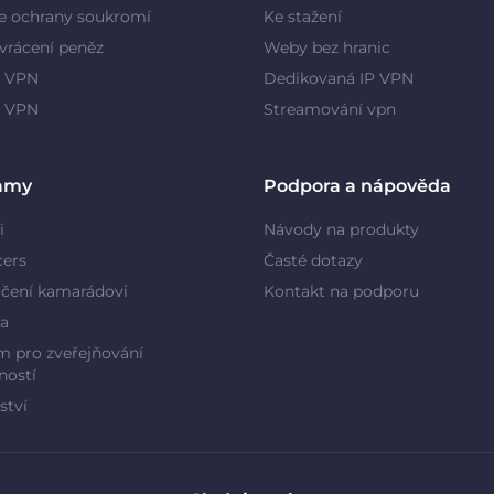
e ochrany soukromí
Ke stažení
vrácení peněz
Weby bez hranic
 VPN
Dedikovaná IP VPN
y VPN
Streamování vpn
amy
Podpora a nápověda
i
Návody na produkty
cers
Časté dotazy
čení kamarádovi
Kontakt na podporu
a
 pro zveřejňování
ností
ství