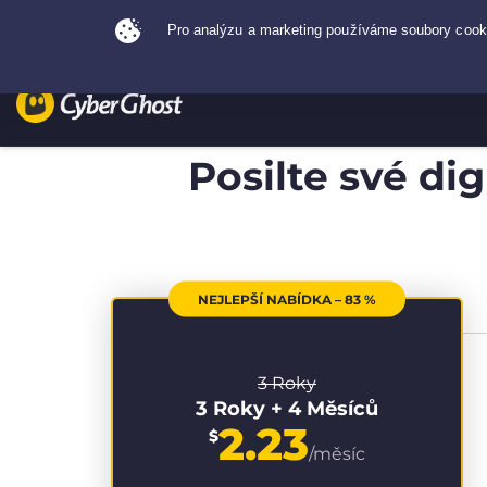
Posilte své di
NEJLEPŠÍ NABÍDKA – 83 %
3 Roky
3 Roky + 4 Měsíců
2.23
$
/měsíc