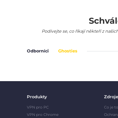
Schvál
Podívejte se, co říkají někteří z na
Odborníci
Ghosties
Produkty
Zdroj
VPN pro PC
Co je t
VPN pro Chrome
Ochran