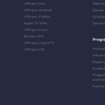
VPN pro Mac
Nástroj
VPN pro Android
Záruka 
VPN pro Firefox
Výhody
Apple TV VPN
Server
VPN pro Linux
Router VPN
Progr
VPN pro chytré TV
Partneř
VPN pro iOS
Influen
Doporu
Svobod
Program
zranitel
Partner