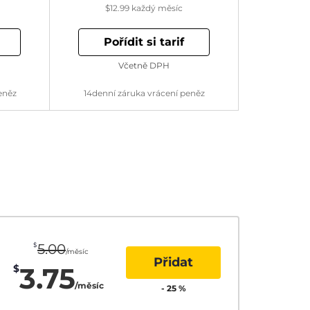
$12.99
každý měsíc
Pořídit si tarif
Včetně DPH
eněz
14denní záruka vrácení peněz
$
5.00
/měsíc
Přidat
3.75
$
/měsíc
-
25
%