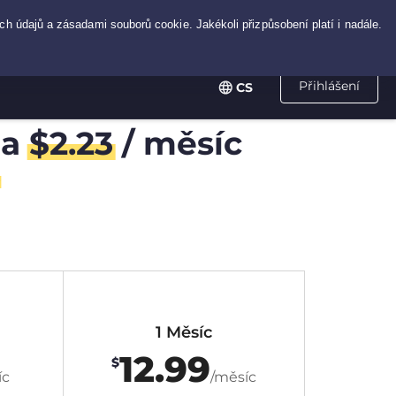
Přihlášení
CS
za
$
2.23
/ měsíc
1 Měsíc
12.99
$
íc
/měsíc