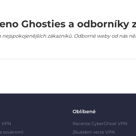
eno Ghosties a odborníky 
šich nejspokojenějších zákazníků. Odborné weby od nás ně
e
Oblíbené
o VPN
Recenze CyberGhost VPN
a soukromí
Zkušební verze VPN