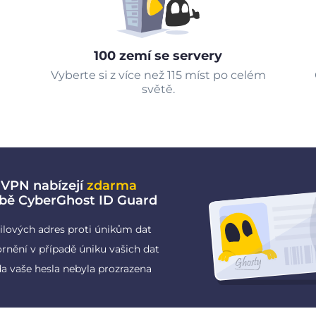
100 zemí se servery
Vyberte si z více než 115 míst po celém
světě.
 VPN nabízejí
zdarma
žbě CyberGhost ID Guard
ilových adres proti únikům dat
rnění v případě úniku vašich dat
da vaše hesla nebyla prozrazena