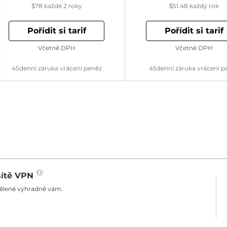
$78
každé 2 roky
$51.48
každý rok
Pořídit si tarif
Pořídit si tarif
Včetně DPH
Včetně DPH
45denní záruka vrácení peněz
45denní záruka vrácení p
sítě VPN
dělené výhradně vám.