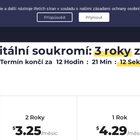
gitální soukromí:
3 roky
Termín končí za
12
Hodin
:
21
Min
:
11
Sek
2 Roky
1 Rok
3.25
4.29
$
$
/měsíc
/měs