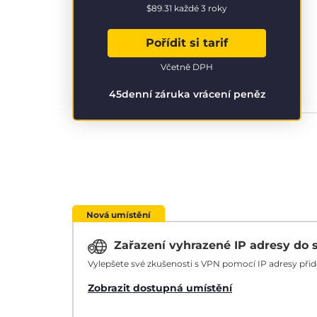
$89.31
každé 3 roky
Pořídit si tarif
Včetně DPH
45denní záruka vrácení peněz
Nová umístění
Zařazení vyhrazené IP adresy do 
Vylepšete své zkušenosti s VPN pomocí IP adresy při
Zobrazit dostupná umístění