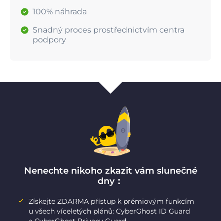
100% náhrada
Snadný proces prostřednictvím centra
podpory
Nenechte nikoho zkazit vám slunečné
dny：
Získejte ZDARMA přístup k prémiovým funkcím
u všech víceletých plánů: CyberGhost ID Guard