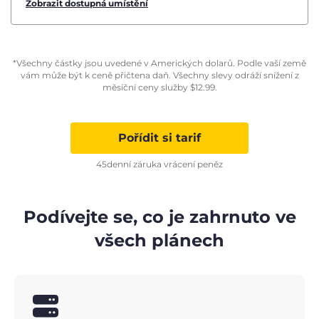
Zobrazit dostupná umístění
*Všechny částky jsou uvedené v Amerických dolarů. Podle vaší země
vám může být k ceně přičtena daň. Všechny slevy odráží snížení z
měsíční ceny služby
$
12.99
.
Pořídit si tarif
45denní záruka vrácení peněz
Podívejte se, co je zahrnuto ve
všech plánech