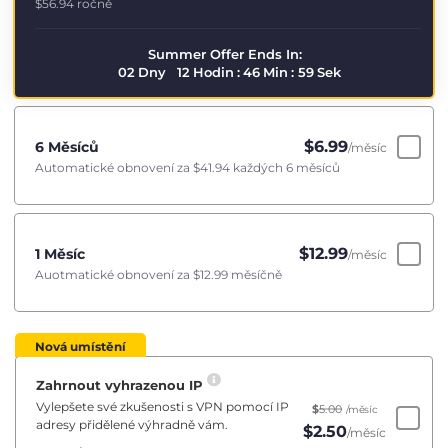
$56.94
ročně
Summer Offer Ends In:
02
Dny
12
Hodin
:
46
Min
:
58
Sek
$
6.99
6 Měsíců
/měsíc
Automatické obnovení za
$41.94
každých 6 měsíců
$
12.99
1 Měsíc
/měsíc
Auotmatické obnovení za
$12.99
měsíčně
Nová umístění
Zahrnout vyhrazenou IP
Vylepšete své zkušenosti s VPN pomocí IP
$
5.00
/měsíc
adresy přidělené výhradně vám.
$
2.50
/měsíc