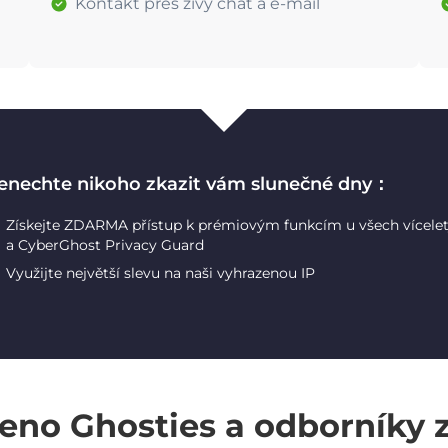
Kontakt přes živý chat a e-mail
enechte nikoho zkazit vám slunečné dny：
Získejte ZDARMA přístup k prémiovým funkcím u všech vícele
a CyberGhost Privacy Guard
Využijte největší slevu na naši vyhrazenou IP
eno Ghosties a odborníky 