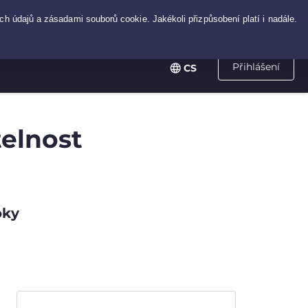
Přihlášení
CS
telnost
oky