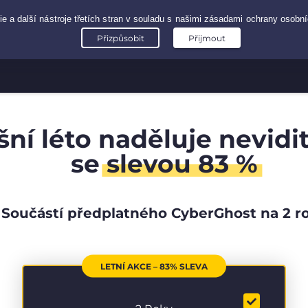
šní léto naděluje nevidi
se
slevou 83 %
Součástí předplatného CyberGhost na 2 r
LETNÍ AKCE – 83% SLEVA