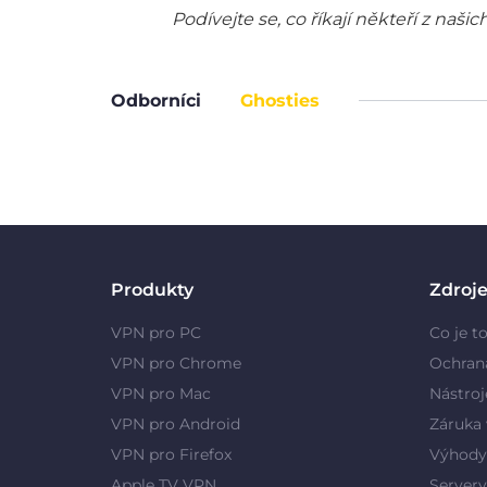
Podívejte se, co říkají někteří z na
Odborníci
Ghosties
Produkty
Zdroj
VPN pro PC
Co je t
VPN pro Chrome
Ochran
VPN pro Mac
Nástroj
VPN pro Android
Záruka 
VPN pro Firefox
Výhody
Apple TV VPN
Server