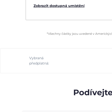
Zobrazit dostupná umístění
*Všechny částky jsou uvedené v Amerických 
Vybraná
předplatná:
Podívejte