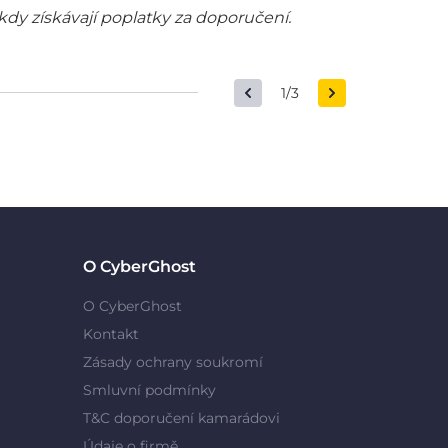
kdy získávají poplatky za doporučení.
1/3
O CyberGhost
O CyberGhost
Kontakt
Zásady ochrany soukromí
Smluvní podmínky
T&C doporučení kamarádovi
Údaje o firmě