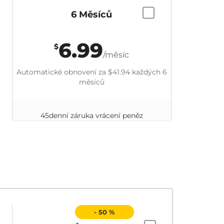
6 Měsíců
6.99
$
/měsíc
Automatické obnovení za
$41.94
každých 6
měsíců
45denní záruka vrácení peněz
- 50 %