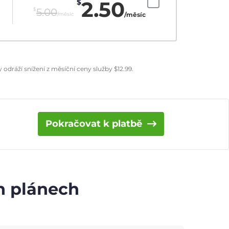
2.50
$
$
5.00
/měsíc
/měsíc
odráží snížení z měsíční ceny služby
$
12.99
.
Pokračovat k platbě
ch plánech