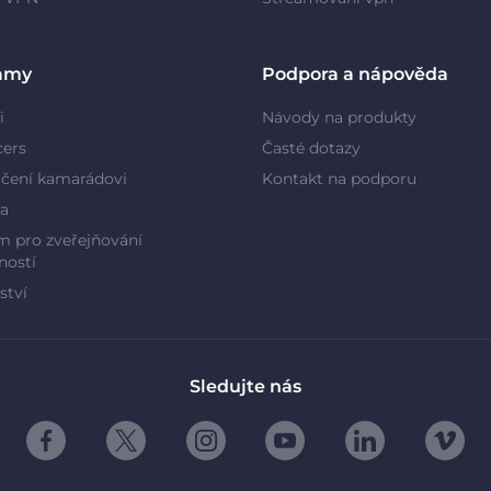
amy
Podpora a nápověda
i
Návody na produkty
cers
Časté dotazy
čení kamarádovi
Kontakt na podporu
a
 pro zveřejňování
ností
ství
Sledujte nás