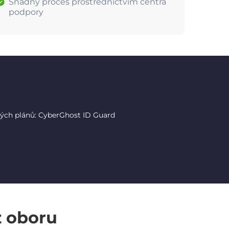
Snadný proces prostřednictvím centra
podpory
tých plánů: CyberGhost ID Guard
z oboru