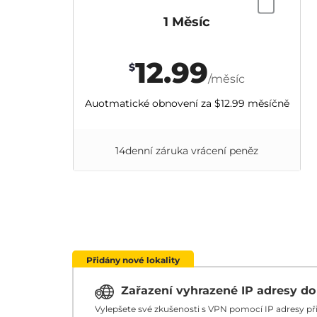
1 Měsíc
12.99
$
/měsíc
Auotmatické obnovení za
$12.99
měsíčně
14denní záruka vrácení peněz
Přidány nové lokality
Zařazení vyhrazené IP adresy d
Vylepšete své zkušenosti s VPN pomocí IP adresy p