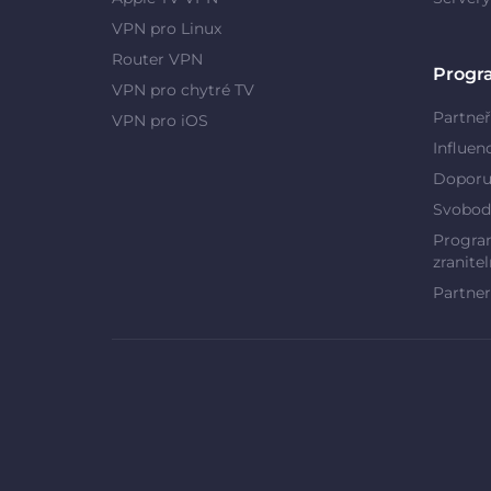
VPN pro Linux
Router VPN
Progr
VPN pro chytré TV
Partneř
VPN pro iOS
Influen
Doporu
Svobod
Program
zranitel
Partner