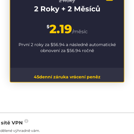
2 Roky
2 Roky + 2 Měsíců
2.19
$
/měsíc
První 2 roky za
$56.94
a následně automatické
obnovení za
$56.94
ročně
45denní záruka vrácení peněz
o sítě VPN
řidělené výhradně vám.