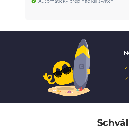
Automatický přepínač kill switch
N
Schvál