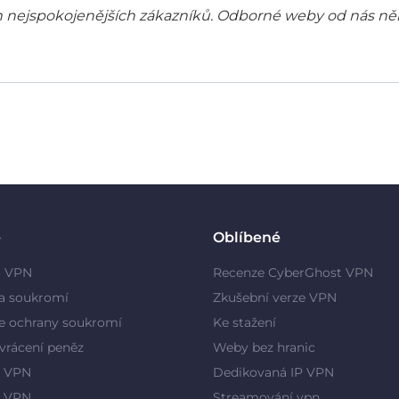
šich nejspokojenějších zákazníků. Odborné weby od nás ně
e
Oblíbené
o VPN
Recenze CyberGhost VPN
a soukromí
Zkušební verze VPN
e ochrany soukromí
Ke stažení
vrácení peněz
Weby bez hranic
 VPN
Dedikovaná IP VPN
y VPN
Streamování vpn