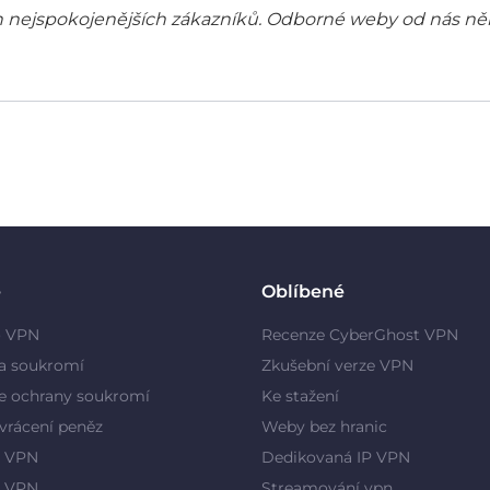
šich nejspokojenějších zákazníků. Odborné weby od nás ně
e
Oblíbené
o VPN
Recenze CyberGhost VPN
a soukromí
Zkušební verze VPN
e ochrany soukromí
Ke stažení
vrácení peněz
Weby bez hranic
 VPN
Dedikovaná IP VPN
y VPN
Streamování vpn