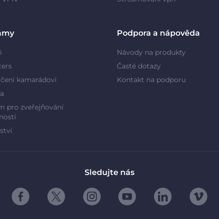
amy
Podpora a nápověda
i
Návody na produkty
cers
Časté dotazy
čení kamarádovi
Kontakt na podporu
a
 pro zveřejňování
ností
ství
Sledujte nás