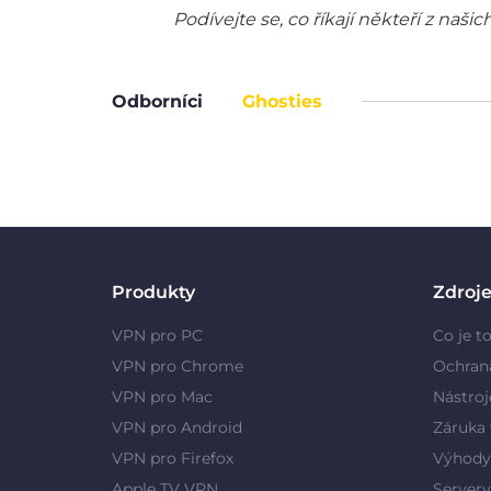
Podívejte se, co říkají někteří z na
Odborníci
Ghosties
Produkty
Zdroj
VPN pro PC
Co je t
VPN pro Chrome
Ochran
VPN pro Mac
Nástroj
VPN pro Android
Záruka 
VPN pro Firefox
Výhody
Apple TV VPN
Server