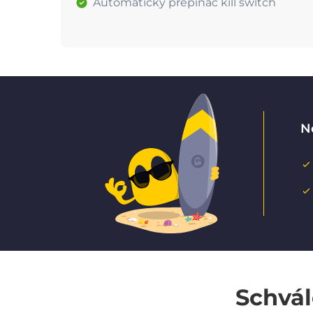
Automatický přepínač kill switch
N
Schvál