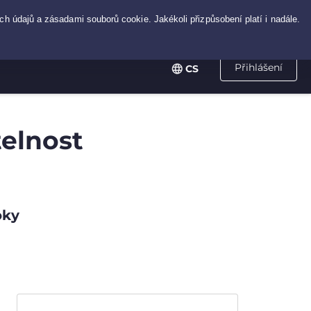
Přihlášení
CS
telnost
oky