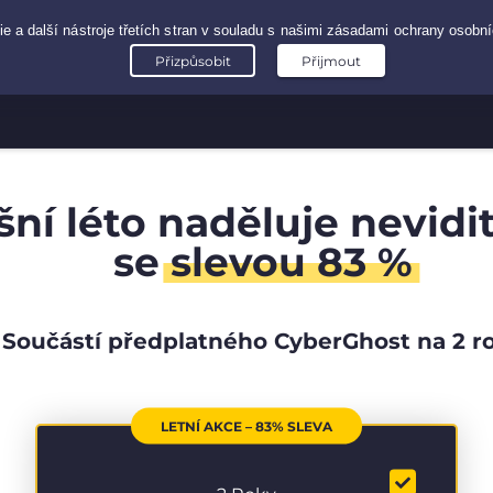
šní léto naděluje nevidi
se
slevou 83 %
Součástí předplatného CyberGhost na 2 r
LETNÍ AKCE – 83% SLEVA