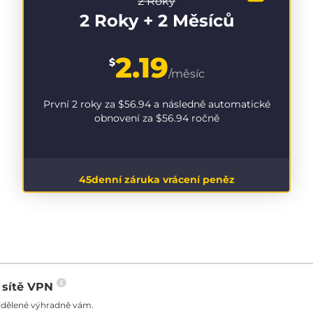
2 Roky
2 Roky + 2 Měsíců
2.19
$
/měsíc
První 2 roky za
$56.94
a následně automatické
obnovení za
$56.94
ročně
45denní záruka vrácení peněz
o sítě VPN
řidělené výhradně vám.