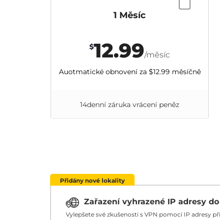
1 Měsíc
12.99
$
/měsíc
Auotmatické obnovení za
$12.99
měsíčně
14denní záruka vrácení peněz
Přidány nové lokality
Zařazení vyhrazené IP adresy d
Vylepšete své zkušenosti s VPN pomocí IP adresy p