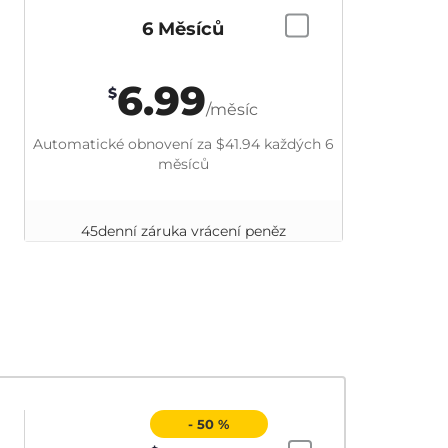
6 Měsíců
6.99
$
/měsíc
Automatické obnovení za
$41.94
každých 6
měsíců
45denní záruka vrácení peněz
- 50 %