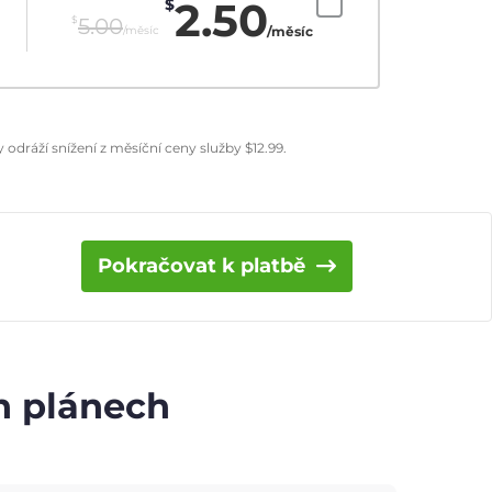
2.50
$
$
5.00
/měsíc
/měsíc
odráží snížení z měsíční ceny služby
$
12.99
.
Pokračovat k platbě
ch plánech