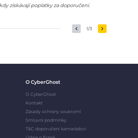
kdy získávají poplatky za doporučení.
1/3
O CyberGhost
O CyberGhost
Kontakt
Zásady ochrany soukromí
Smluvní podmínky
T&C doporučení kamarádovi
Údaje o firmě