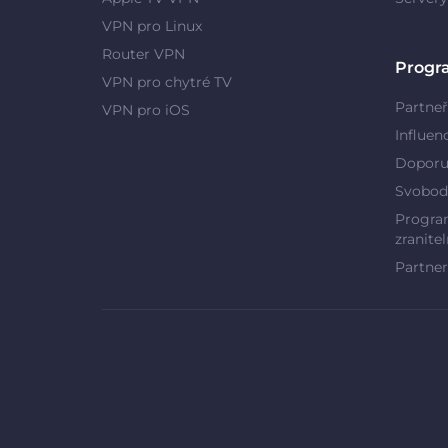
VPN pro Linux
Router VPN
Progr
VPN pro chytré TV
Partneř
VPN pro iOS
Influen
Doporu
Svobod
Program
zranitel
Partner