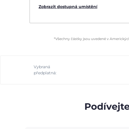
Zobrazit dostupná umístění
*Všechny částky jsou uvedené v Amerických 
Vybraná
předplatná:
Podívejte