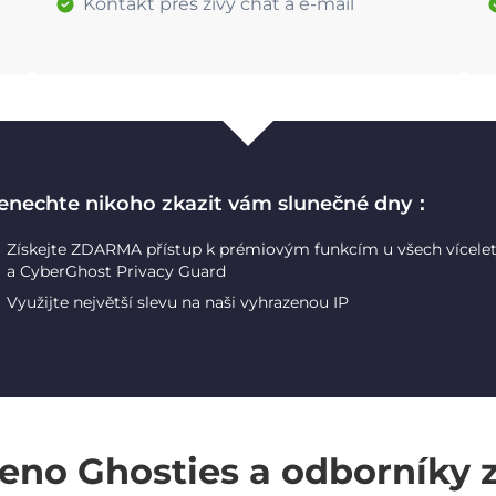
Kontakt přes živý chat a e-mail
enechte nikoho zkazit vám slunečné dny：
Získejte ZDARMA přístup k prémiovým funkcím u všech vícele
a CyberGhost Privacy Guard
Využijte největší slevu na naši vyhrazenou IP
eno Ghosties a odborníky 