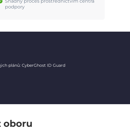
Snadný proces prostřednictvím centra
podpory
tých plánů: CyberGhost ID Guard
z oboru