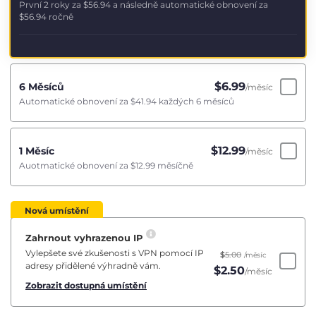
První 2 roky za
$56.94
a následně automatické obnovení za
$56.94
ročně
$
6.99
6 Měsíců
/měsíc
Automatické obnovení za
$41.94
každých 6 měsíců
$
12.99
1 Měsíc
/měsíc
Auotmatické obnovení za
$12.99
měsíčně
Nová umístění
Zahrnout vyhrazenou IP
Vylepšete své zkušenosti s VPN pomocí IP
$
5.00
/měsíc
adresy přidělené výhradně vám.
$
2.50
/měsíc
Zobrazit dostupná umístění