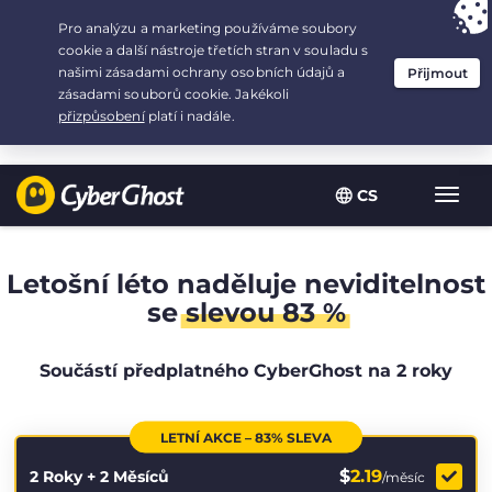
Your choice:
The Best Deal
for 2.1666666666667-years at $
2.19
/month
CS
Zobra
navig
Letošní léto naděluje neviditelnost
se
slevou 83 %
Součástí předplatného CyberGhost na 2 roky
LETNÍ AKCE – 83% SLEVA
$
2.19
2 Roky + 2 Měsíců
/měsíc