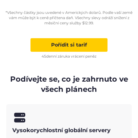
*Všechny částky jsou uvedené v Amerických dolarů. Podle vaší země
vám může být k ceně přičtena daň. Všechny slevy odráží snížení z
měsíční ceny služby
$
12.99
.
Pořídit si tarif
45denní záruka vrácení peněz
Podívejte se, co je zahrnuto ve
všech plánech
Vysokorychlostní globální servery