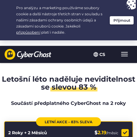
Your choice:
The Best Deal
for 2.1666666666667-years at $
2.19
/month
CS
Zobra
navig
Letošní léto naděluje neviditelnost
se
slevou 83 %
Součástí předplatného CyberGhost na 2 roky
LETNÍ AKCE – 83% SLEVA
$
2.19
2 Roky + 2 Měsíců
/měsíc