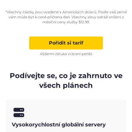
*Všechny částky jsou uvedené v Amerických dolarů. Podle vaší země
vám může být k ceně přičtena daň. Všechny slevy odráží snížení z
měsíční ceny služby
$
12.99
.
Pořídit si tarif
45denní záruka vrácení peněz
Podívejte se, co je zahrnuto ve
všech plánech
Vysokorychlostní globální servery