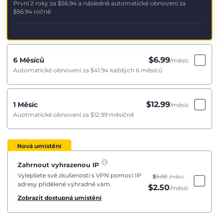
První 2 roky za
$56.94
a následně automatické obnovení za
$56.94
ročně
$
6.99
6 Měsíců
/měsíc
Automatické obnovení za
$41.94
každých 6 měsíců
$
12.99
1 Měsíc
/měsíc
Auotmatické obnovení za
$12.99
měsíčně
Nová umístění
Zahrnout vyhrazenou IP
Vylepšete své zkušenosti s VPN pomocí IP
$
5.00
/měsíc
adresy přidělené výhradně vám.
$
2.50
/měsíc
Zobrazit dostupná umístění