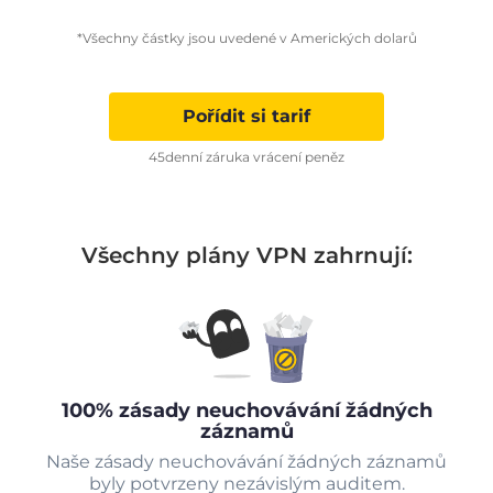
*Všechny částky jsou uvedené v Amerických dolarů
Pořídit si tarif
45denní záruka vrácení peněz
Všechny plány VPN zahrnují:
100% zásady neuchovávání žádných
záznamů
Naše zásady neuchovávání žádných záznamů
byly potvrzeny nezávislým auditem.