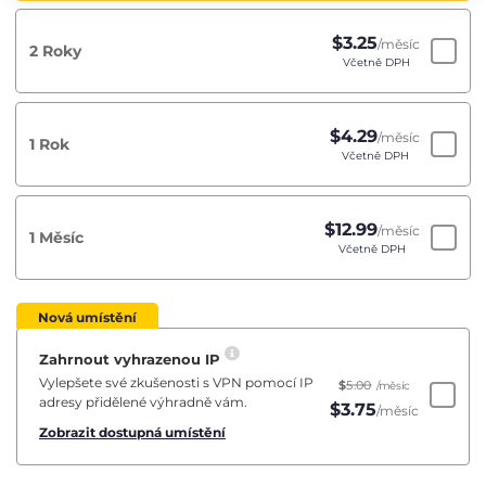
$
3.25
/měsíc
2 Roky
Včetně DPH
$
4.29
/měsíc
1 Rok
Včetně DPH
$
12.99
/měsíc
1 Měsíc
Včetně DPH
Nová umístění
Zahrnout vyhrazenou IP
Vylepšete své zkušenosti s VPN pomocí IP
$
5.00
/měsíc
adresy přidělené výhradně vám.
$
3.75
/měsíc
Zobrazit dostupná umístění