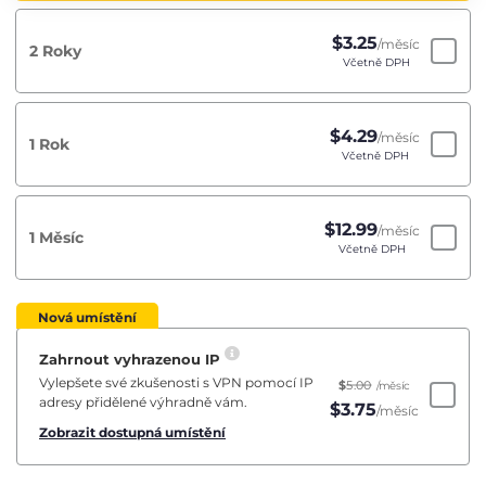
$
3.25
/měsíc
2 Roky
Včetně DPH
$
4.29
/měsíc
1 Rok
Včetně DPH
$
12.99
/měsíc
1 Měsíc
Včetně DPH
Nová umístění
Zahrnout vyhrazenou IP
Vylepšete své zkušenosti s VPN pomocí IP
$
5.00
/měsíc
adresy přidělené výhradně vám.
$
3.75
/měsíc
Zobrazit dostupná umístění