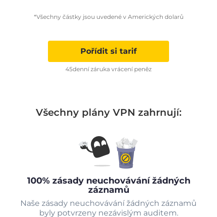
*Všechny částky jsou uvedené v Amerických dolarů
Pořídit si tarif
45denní záruka vrácení peněz
Všechny plány VPN zahrnují:
100% zásady neuchovávání žádných
záznamů
Naše zásady neuchovávání žádných záznamů
byly potvrzeny nezávislým auditem.