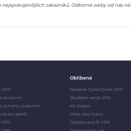
šich nejspokojenějších zákazníků. Odborné weby od nás ně
e
Oblíbené
o VPN
Recenze CyberGhost VPN
a soukromí
Zkušební verze VPN
e ochrany soukromí
Ke stažení
vrácení peněz
Weby bez hranic
 VPN
Dedikovaná IP VPN
y VPN
Streamování vpn