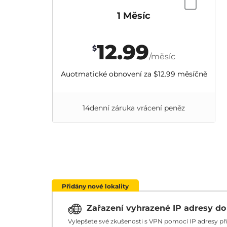
1 Měsíc
12.99
$
/měsíc
Auotmatické obnovení za
$12.99
měsíčně
14denní záruka vrácení peněz
Přidány nové lokality
Zařazení vyhrazené IP adresy d
Vylepšete své zkušenosti s VPN pomocí IP adresy p