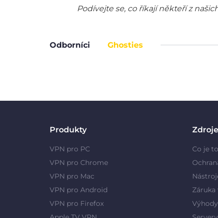
Podívejte se, co říkají někteří z na
Odborníci
Ghosties
Produkty
Zdroj
VPN pro PC
Co je t
VPN pro Chrome
Ochran
VPN pro Mac
Nástroj
VPN pro Android
Záruka 
VPN pro Firefox
Výhody
Apple TV VPN
Server