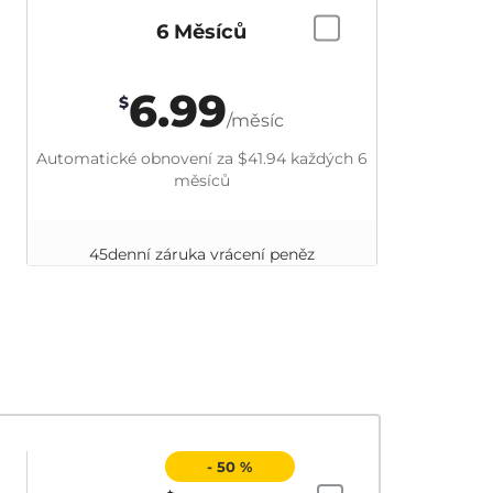
6 Měsíců
6.99
$
/měsíc
Automatické obnovení za
$41.94
každých 6
měsíců
45denní záruka vrácení peněz
- 50 %