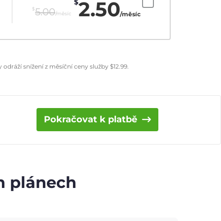
2.50
$
$
5.00
/měsíc
/měsíc
odráží snížení z měsíční ceny služby
$
12.99
.
Pokračovat k platbě
ch plánech