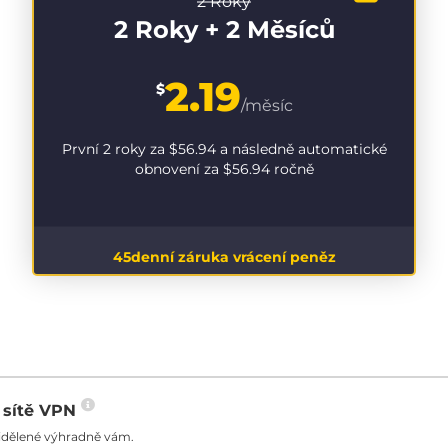
2 Roky
2 Roky + 2 Měsíců
2.19
$
/měsíc
První 2 roky za
$56.94
a následně automatické
obnovení za
$56.94
ročně
45denní záruka vrácení peněz
o sítě VPN
řidělené výhradně vám.