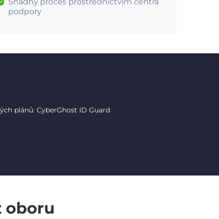
Snadný proces prostřednictvím centra
podpory
tých plánů: CyberGhost ID Guard
z oboru