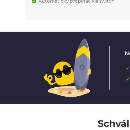
Automatický přepínač kill switch
N
Schvál