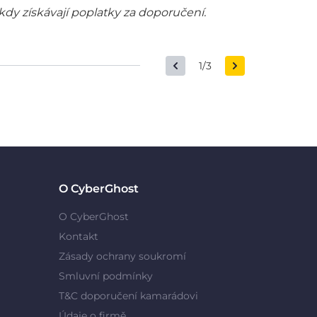
kdy získávají poplatky za doporučení.
1/3
O CyberGhost
O CyberGhost
Kontakt
Zásady ochrany soukromí
Smluvní podmínky
T&C doporučení kamarádovi
Údaje o firmě