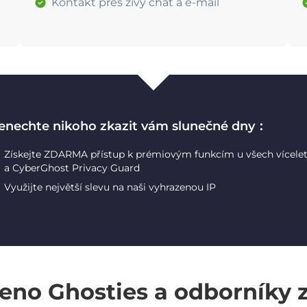
Kontakt přes živý chat a e-mail
enechte nikoho zkazit vám slunečné dny：
Získejte ZDARMA přístup k prémiovým funkcím u všech vícele
a CyberGhost Privacy Guard
Využijte největší slevu na naši vyhrazenou IP
eno Ghosties a odborníky 