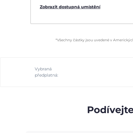
Zobrazit dostupná umístění
*Všechny částky jsou uvedené v Amerických 
Vybraná
předplatná:
Podívejte