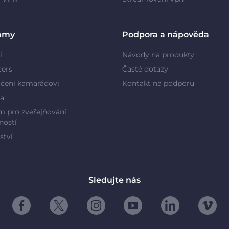
amy
Podpora a nápověda
i
Návody na produkty
cers
Časté dotazy
čení kamarádovi
Kontakt na podporu
a
 pro zveřejňování
ností
ství
Sledujte nás