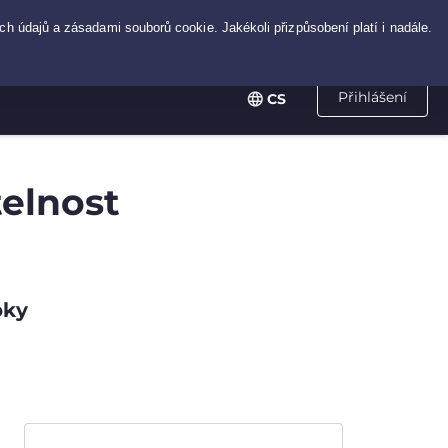
Přihlášení
CS
telnost
oky