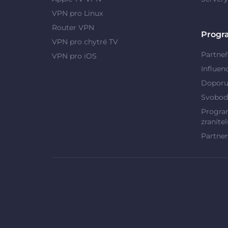
VPN pro Linux
Router VPN
Progr
VPN pro chytré TV
Partneř
VPN pro iOS
Influen
Doporu
Svobod
Program
zranitel
Partner