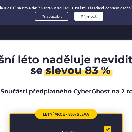
šní léto naděluje nevidi
se
slevou 83 %
Součástí předplatného CyberGhost na 2 r
LETNÍ AKCE – 83% SLEVA