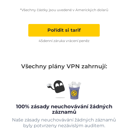
*Všechny částky jsou uvedené v Amerických dolarů
Pořídit si tarif
45denní záruka vrácení peněz
Všechny plány VPN zahrnují:
100% zásady neuchovávání žádných
záznamů
Naše zásady neuchovávání žádných záznamů
byly potvrzeny nezávislým auditem.