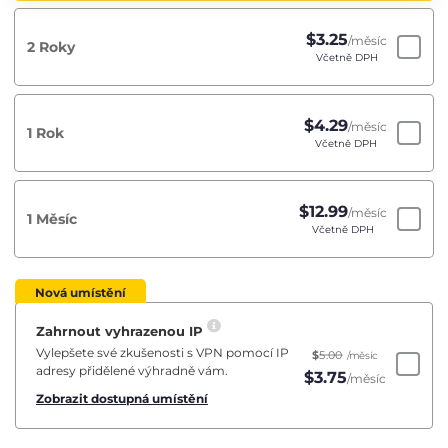
$
3.25
/měsíc
2 Roky
Včetně DPH
$
4.29
/měsíc
1 Rok
Včetně DPH
$
12.99
/měsíc
1 Měsíc
Včetně DPH
Nová umístění
Zahrnout vyhrazenou IP
Vylepšete své zkušenosti s VPN pomocí IP
$
5.00
/měsíc
adresy přidělené výhradně vám.
$
3.75
/měsíc
Zobrazit dostupná umístění