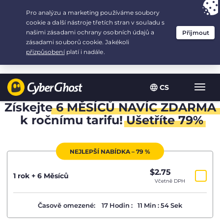
Your choice:
The Best Deal
for 1.5-years at $
2.75
/month
CS
Zobra
navig
Získejte
6 MĚSÍCŮ NAVÍC ZDARMA
k ročnímu tarifu!
Ušetříte 79%
NEJLEPŠÍ NABÍDKA – 79 %
$
2.75
/měsíc
1 rok + 6 Měsíců
Včetně DPH
Časově omezené:
17
Hodin
:
11
Min
:
54
Sek