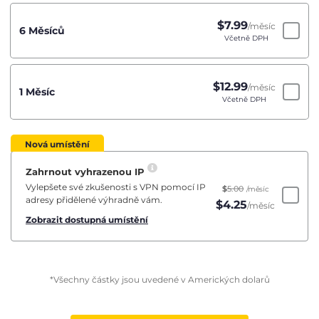
$
7.99
/měsíc
6 Měsíců
Včetně DPH
$
12.99
/měsíc
1 Měsíc
Včetně DPH
Nová umístění
Zahrnout vyhrazenou IP
Vylepšete své zkušenosti s VPN pomocí IP
$
5.00
/měsíc
adresy přidělené výhradně vám.
$
4.25
/měsíc
Zobrazit dostupná umístění
*Všechny částky jsou uvedené v Amerických dolarů