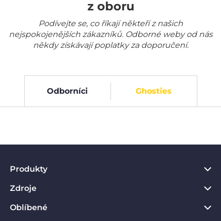
z oboru
Podívejte se, co říkají někteří z našich
nejspokojenějších zákazníků. Odborné weby od nás
někdy získávají poplatky za doporučení.
Odborníci
Ghosties
Produkty
Zdroje
VPN pro PC
VPN pro Chrome
Oblíbené
Co je to VPN