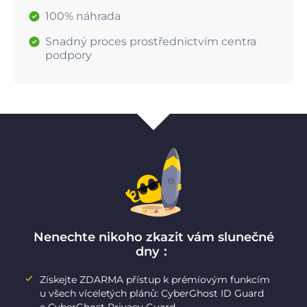
100% náhrada
Snadný proces prostřednictvím centra
podpory
Nenechte nikoho zkazit vám slunečné
dny：
Získejte ZDARMA přístup k prémiovým funkcím
u všech víceletých plánů: CyberGhost ID Guard