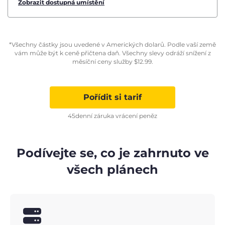
Zobrazit dostupná umístění
*Všechny částky jsou uvedené v Amerických dolarů. Podle vaší země
vám může být k ceně přičtena daň. Všechny slevy odráží snížení z
měsíční ceny služby
$
12.99
.
Pořídit si tarif
45denní záruka vrácení peněz
Podívejte se, co je zahrnuto ve
všech plánech