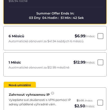
$56.94
ročně
Summer Offer Ends In:
03
Dny
04
Hodin
:
51
Min
:
41
Sek
$
6.99
6 Měsíců
/měsíc
Automatické obnovení za
$41.94
každých 6 měsíců
$
12.99
1 Měsíc
/měsíc
Auotmatické obnovení za
$12.99
měsíčně
Nová umístění
Zahrnout vyhrazenou IP
Vylepšete své zkušenosti s VPN pomocí IP
$
5.00
/měsíc
adresy přidělené výhradně vám.
$
2.50
/měsíc